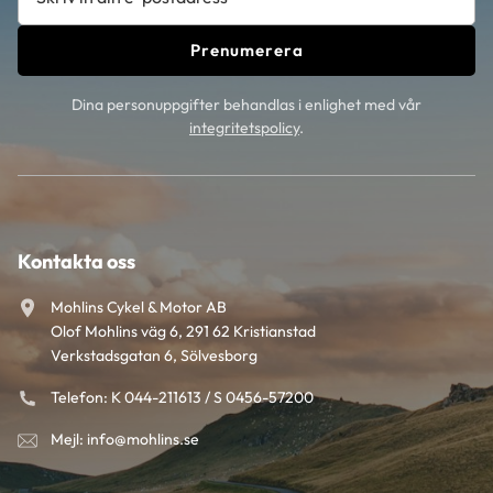
Prenumerera
Dina personuppgifter behandlas i enlighet med vår
integritetspolicy
.
Kontakta oss
Mohlins Cykel & Motor AB
Olof Mohlins väg 6, 291 62 Kristianstad
Verkstadsgatan 6, Sölvesborg
Telefon: K 044-211613 / S 0456-57200
Mejl: info@mohlins.se