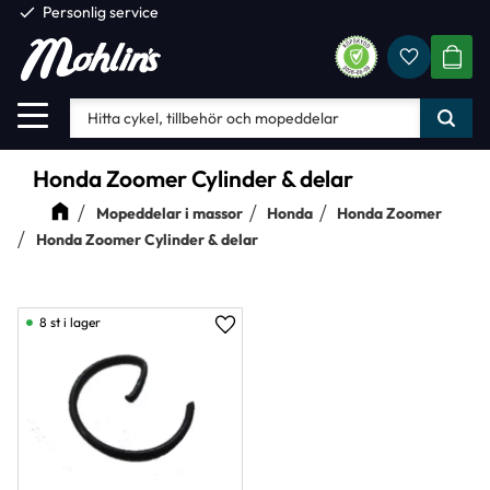
check
Personlig service
Favorite
Meny
KUND
Honda Zoomer Cylinder & delar
Mopeddelar i massor
Honda
Honda Zoomer
Honda Zoomer Cylinder & delar
8 st i lager
Lägg till i favoriter