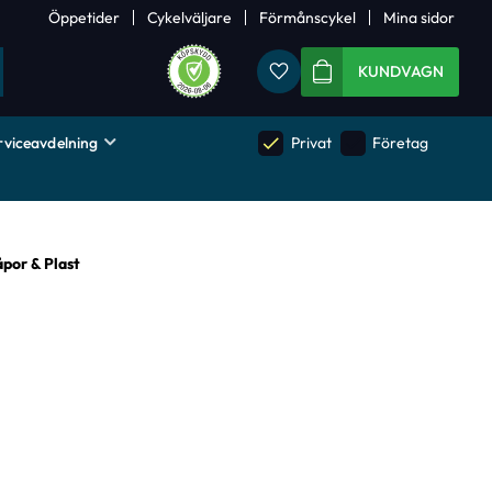
Öppetider
Cykelväljare
Förmånscykel
Mina sidor
Favoriter
KUNDVAGN
rviceavdelning
done
done
Privat
Företag
por & Plast