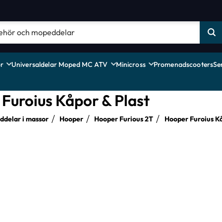
r
Universaldelar Moped MC ATV
Minicross
Promenadscooters
Se
Furoius Kåpor & Plast
delar i massor
Hooper
Hooper Furious 2T
Hooper Furoius Kå