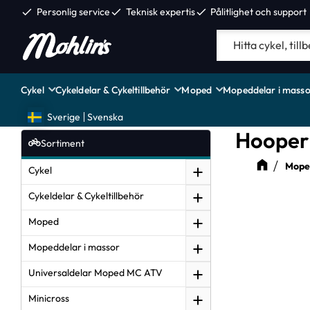
check
Personlig service
check
Teknisk expertis
check
Pålitlighet och support
Cykel
Cykeldelar & Cykeltillbehör
Moped
Mopeddelar i masso
Sverige
Svenska
Hooper 
Sortiment
Moped
Cykel
Cykeldelar & Cykeltillbehör
Moped
Mopeddelar i massor
Universaldelar Moped MC ATV
Minicross