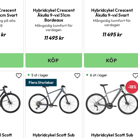
Crescent
Hybridcykel Crescent
Hybridcykel Crescent
51cm Svart
Åkulla 9-vxl 51cm
Åkulla 9-vxl Svart
Bordeaux
g på alla
Mångsidig komfort för
ag
vardagen
Mångsidig komfort för
vardagen
kr
11 495
kr
11 495
kr
5 st i lager
6 st i lager
Lägg till i favoriter
Lägg till i favoriter
L
Flera Storlekar
18
%
l Scott
Hybridcykel Scott Sub
Hybridcykel Scott Sub