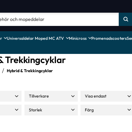
r
Universaldelar Moped MC ATV
Minicross
Promenadscooters
Se
& Trekkingcyklar
l
Hybrid & Trekkingcyklar
Tillverkare
Visa endast
28 995
Bergamont
13
Finns i lager
45
Storlek
Färg
Crescent
9
S
17
M
17
carbon black
1
Nishiki
7
L
17
XL
12
cumulus white
1