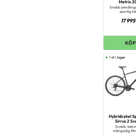
Metrix 2
Snabb pendling
sportig k
17 995
1 st i lager
Hybridcykel S
Sirrus 2 Sv
Snabb, bekv
mångsidig fit