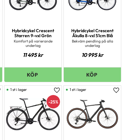
Hybridcykel Crescent
Hybridcykel Crescent
Starren 9-vxl Grön
Åkulla 8-vxl 51cm Blå
Komfort på varierande
Bekväm pendling på alla
underlag
underlag
11 495
kr
10 995
kr
1 st i lager
1 st i lager
ägg till i favoriter
Lägg till i favoriter
Lägg till i 
25
%