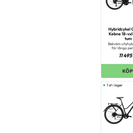
Hybridcykel 
Kebne 18-vxl
tum
Bekväm cityhyb
för långa pe
11 495
1 st i lager