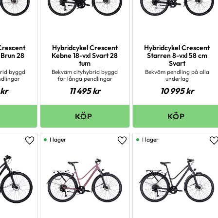
Crescent
Hybridcykel Crescent
Hybridcykel Crescent
 Brun 28
Kebne 18-vxl Svart 28
Starren 8-vxl 58 cm
tum
Svart
rid byggd
Bekväm cityhybrid byggd
Bekväm pendling på alla
ndlingar
för långa pendlingar
underlag
kr
11 495
kr
10 995
kr
I lager
I lager
Lägg till i favoriter
Lägg till i favoriter
L