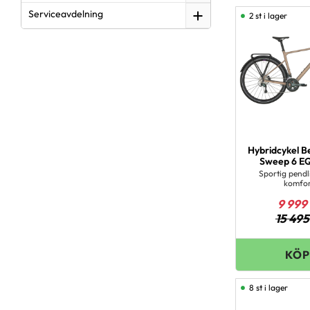
Serviceavdelning
2 st i lager
Hybridcykel 
Sweep 6 EQ
Sportig pend
komfo
9 999
15 495
8 st i lager