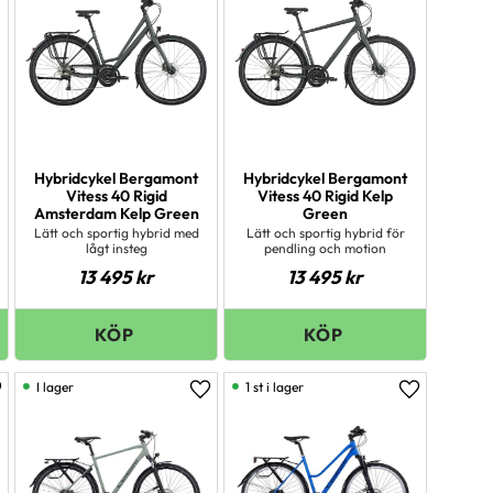
Hybridcykel Bergamont
Hybridcykel Bergamont
Vitess 40 Rigid
Vitess 40 Rigid Kelp
Amsterdam Kelp Green
Green
Lätt och sportig hybrid med
Lätt och sportig hybrid för
lågt insteg
pendling och motion
13 495
kr
13 495
kr
I lager
1 st i lager
ägg till i favoriter
Lägg till i favoriter
Lägg till i 