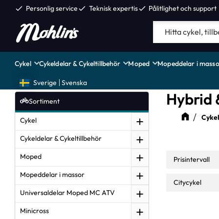
check
Personlig service
check
Teknisk expertis
check
Pålitlighet och support
Cykel
Cykeldelar & Cykeltillbehör
Moped
Mopeddelar i masso
Sverige
Svenska
Hybrid 
Sortiment
Cyke
Cykel
Cykeldelar & Cykeltillbehör
Moped
Prisintervall
Mopeddelar i massor
5 999
Citycykel
Universaldelar Moped MC ATV
City
1
Minicross
Crescent
1