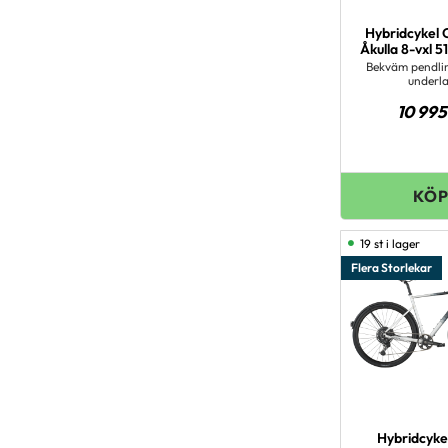
Hybridcykel 
Åkulla 8-vxl 
Bekväm pendlin
underl
10 995
19 st i lager
Flera Storlekar
Hybridcyke