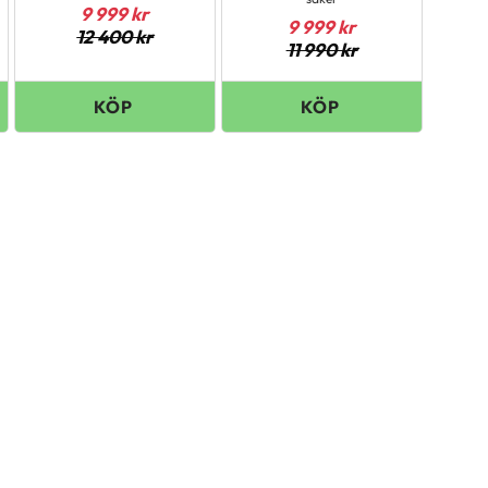
9 999
kr
9 999
kr
12 400
kr
11 990
kr