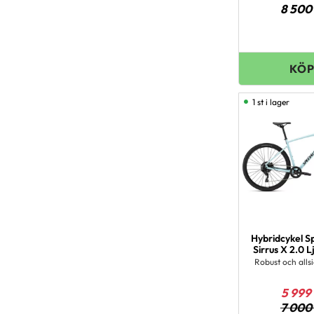
8 500
1 st i lager
Hybridcykel S
Sirrus X 2.0 L
Robust och alls
5 999
7 000