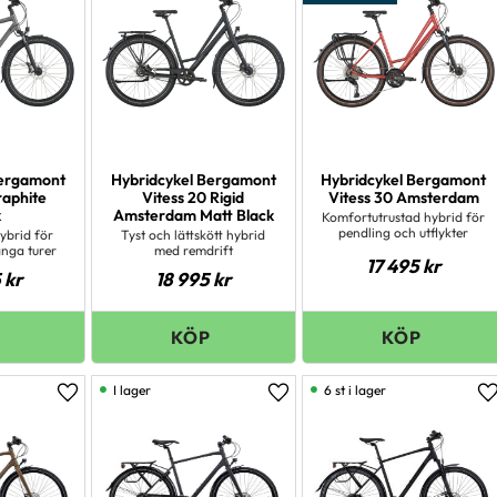
Bergamont
Hybridcykel Bergamont
Hybridcykel Bergamont
raphite
Vitess 20 Rigid
Vitess 30 Amsterdam
k
Amsterdam Matt Black
Komfortutrustad hybrid för
pendling och utflykter
ybrid för
Tyst och lättskött hybrid
ånga turer
med remdrift
17 495
kr
5
kr
18 995
kr
I lager
6 st i lager
Lägg till i favoriter
Lägg till i favoriter
L