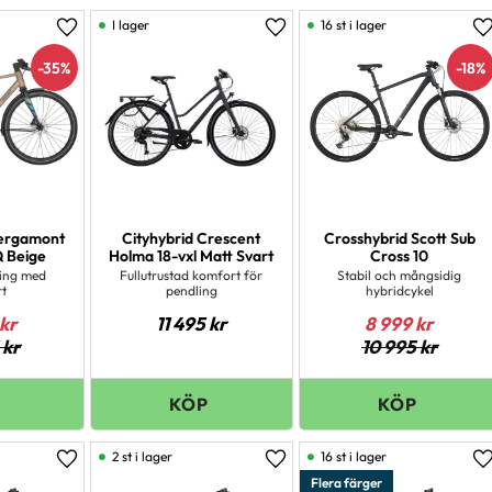
Scott
12
Visa fler
fjord grey
1
I lager
16 st i lager
Lägg till i favoriter
Lägg till i favoriter
L
Visa fler
alloy silver/black
1
35
%
18
%
Visa fler
Bergamont
Cityhybrid Crescent
Crosshybrid Scott Sub
 Beige
Holma 18-vxl Matt Svart
Cross 10
ling med
Fullutrustad komfort för
Stabil och mångsidig
rt
pendling
hybridcykel
kr
11 495
kr
8 999
kr
kr
10 995
kr
2 st i lager
16 st i lager
Lägg till i favoriter
Lägg till i favoriter
L
Flera färger