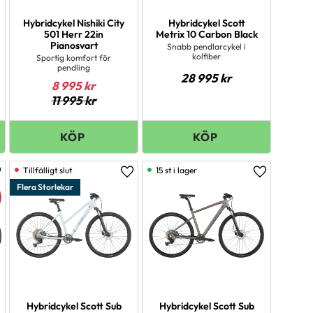
Hybridcykel Nishiki City
Hybridcykel Scott
501 Herr 22in
Metrix 10 Carbon Black
Pianosvart
Snabb pendlarcykel i
kolfiber
Sportig komfort för
pendling
28 995
kr
8 995
kr
11 995
kr
15 st i lager
ägg till i favoriter
Lägg till i favoriter
Lägg till i 
Flera Storlekar
Hybridcykel Scott Sub
Hybridcykel Scott Sub