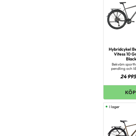
Hybridcykel 
Vitess 10 G
Blac
Bekväm sporth
pendling och l
24 99
I lager