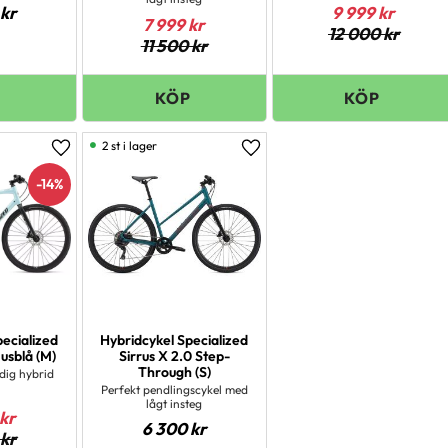
kr
9 999
kr
7 999
kr
12 000
kr
11 500
kr
2 st i lager
Lägg till i favoriter
Lägg till i favoriter
14
%
pecialized
Hybridcykel Specialized
jusblå (M)
Sirrus X 2.0 Step-
Through (S)
idig hybrid
Perfekt pendlingscykel med
lågt insteg
kr
6 300
kr
kr