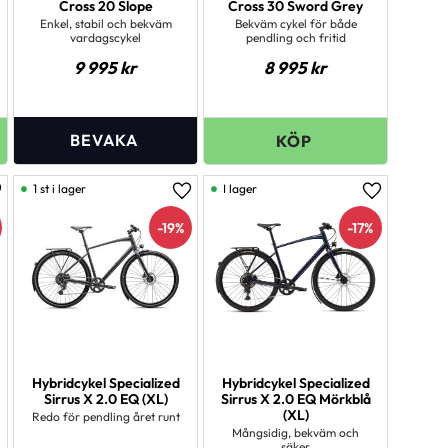
Cross 20 Slope
Cross 30 Sword Grey
Enkel, stabil och bekväm
Bekväm cykel för både
vardagscykel
pendling och fritid
9 995
kr
8 995
kr
1 st i lager
I lager
ägg till i favoriter
Lägg till i favoriter
Lägg till i 
19
%
17
%
Hybridcykel Specialized
Hybridcykel Specialized
Sirrus X 2.0 EQ (XL)
Sirrus X 2.0 EQ Mörkblå
(XL)
Redo för pendling året runt
Mångsidig, bekväm och
säker