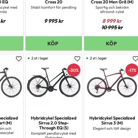
0 EQ
Cross 20
Cross 20 Men Grå (M)
scykel med
Stabil komfort för pendling
Sportig och bekväm
änsla
allround-cykel
kr
9 995
kr
8 999
kr
10 995
kr
2 st i lager
2 st i lager
Lägg till i favoriter
Lägg till i favoriter
L
30
%
17
%
pecialized
Hybridcykel Specialized
Hybridcykel Specialized
art (M)
Sirrus 2.0 Step-
Sirrus 3 (M)
Through EQ (S)
äm och
Elegant och lätt design
nesscykel
Komplett pendlarcykel med
lågt insteg