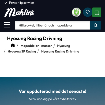
check
Personlig service
Favorite
Meny
KUND
Hyosung Racing Drivning
Mopeddelar i massor
Hyosung
Hyosung SF Racing
Hyosung Racing Drivning
Var uppdaterad med det senaste!
Skriv upp dig på vårt nyhetsbrev