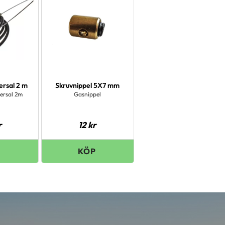
ersal 2 m
Skruvnippel 5X7 mm
ersal 2m
Gasnippel
r
12
kr