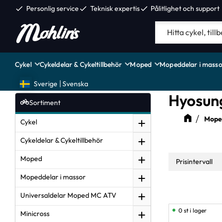
check
Personlig service
check
Teknisk expertis
check
Pålitlighet och support
Cykel
Cykeldelar & Cykeltillbehör
Moped
Mopeddelar i masso
Sverige
Svenska
Hyosung
Sortiment
Moped
Cykel
Cykeldelar & Cykeltillbehör
Moped
Prisintervall
Mopeddelar i massor
12
Universaldelar Moped MC ATV
0 st i lager
Minicross