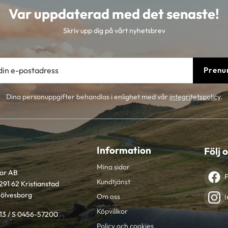
Var uppdaterad med det senaste!
Skriv upp dig på vårt nyhetsbrev
Prenu
Dina personuppgifter behandlas i enlighet med vår
integritetspolicy
.
Information
Följ 
Mina sidor
tor AB
Kundtjänst
291 62 Kristianstad
Sölvesborg
Om oss
I
Köpvillkor
613 / S 0456-57200
Policy och cookies