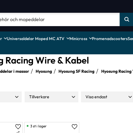
r
Universaldelar Moped MC ATV
Minicross
Promenadscooters
Se
 Racing Wire & Kabel
delar i massor
Hyosung
Hyosung SF Racing
Hyosung Racing 
Tillverkare
Visa endast
49
Moparts
2
Finns i lager
1
3 st i lager
Lägg till i favoriter
Lägg till i favoriter