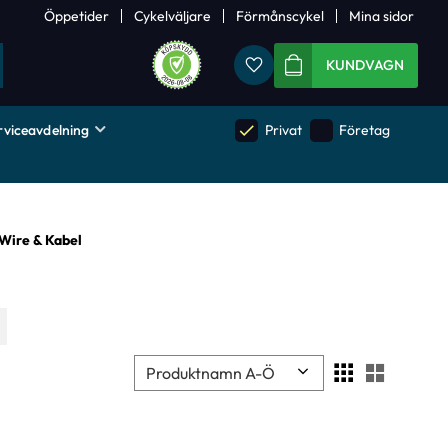
Öppetider
Cykelväljare
Förmånscykel
Mina sidor
Favoriter
KUNDVAGN
rviceavdelning
done
done
Privat
Företag
Wire & Kabel
Välj sortering
Välj visn