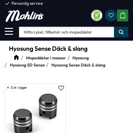
check
Personlig service
Favorite
Meny
KUND
Hyosung Sense Däck & slang
Mopeddelar i massor
Hyosung
Hyosung SD Sense
Hyosung Sense Däck & slang
3 st i lager
Lägg till i favoriter