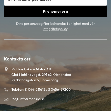
Prenumerera
Dina personuppgifter behandlas i enlighet med vår
integritetspolicy
.
Kontakta oss
Mohlins Cykel & Motor AB
Olof Mohlins väg 6, 291 62 Kristianstad
Verkstadsgatan 6, Sölvesborg
Telefon: K 044-211613 / S 0456-57200
Mejl: info@mohlins.se