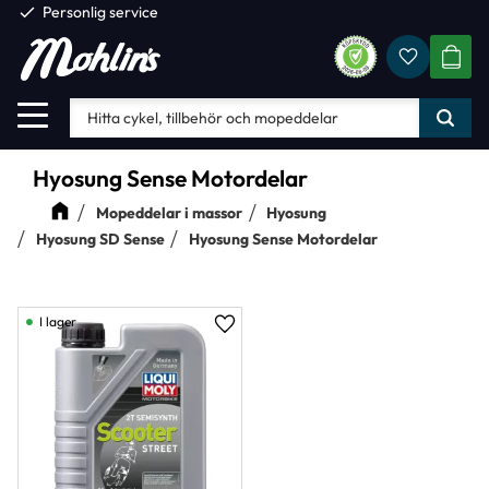
check
Personlig service
Favorite
Meny
KUND
Hyosung Sense Motordelar
Mopeddelar i massor
Hyosung
Hyosung SD Sense
Hyosung Sense Motordelar
I lager
Lägg till i favoriter