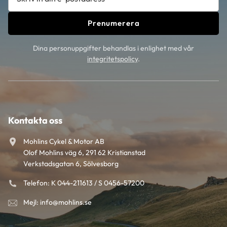
Prenumerera
Dina personuppgifter behandlas i enlighet med vår
integritetspolicy
.
Kontakta oss
Mohlins Cykel & Motor AB
Olof Mohlins väg 6, 291 62 Kristianstad
Verkstadsgatan 6, Sölvesborg
Telefon: K 044-211613 / S 0456-57200
Mejl: info@mohlins.se