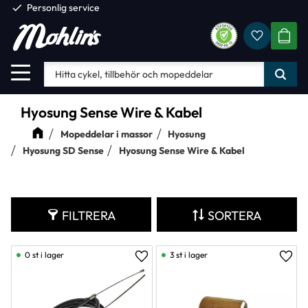
check
Personlig service
Favorite
Meny
KUND
Hyosung Sense Wire & Kabel
Mopeddelar i massor
Hyosung
Hyosung SD Sense
Hyosung Sense Wire & Kabel
FILTRERA
SORTERA
0 st i lager
3 st i lager
Lägg till i favoriter
Lägg 