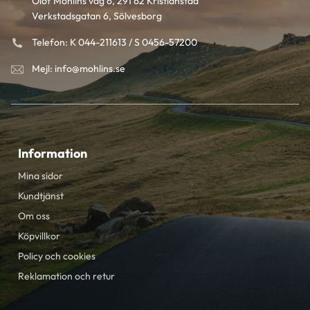
Olof Mohlins väg 6, 291 62 Kristianstad
Verkstadsgatan 6, Sölvesborg
Telefon: K 044-211613 / S 0456-57200
Mejl: info@mohlins.se
Information
Mina sidor
Kundtjänst
Om oss
Köpvillkor
Policy och cookies
Reklamation och retur