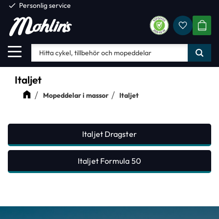
check
Personlig service
Favorite
Meny
KUND
Italjet
Mopeddelar i massor
Italjet
Italjet Dragster
Italjet Formula 50