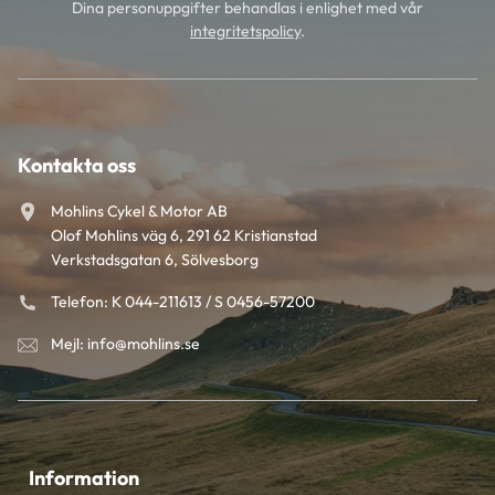
Dina personuppgifter behandlas i enlighet med vår
integritetspolicy
.
Kontakta oss
Mohlins Cykel & Motor AB
Olof Mohlins väg 6, 291 62 Kristianstad
Verkstadsgatan 6, Sölvesborg
Telefon: K 044-211613 / S 0456-57200
Mejl: info@mohlins.se
Information