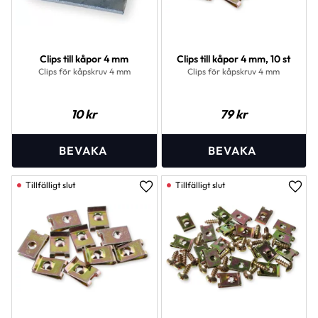
Clips till kåpor 4 mm
Clips till kåpor 4 mm, 10 st
Clips för kåpskruv 4 mm
Clips för kåpskruv 4 mm
10
kr
79
kr
Lägg till i favoriter
Lägg 