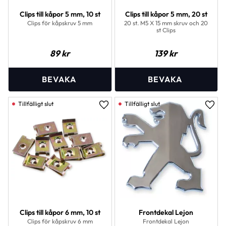
Clips till kåpor 5 mm, 10 st
Clips till kåpor 5 mm, 20 st
Clips för kåpskruv 5 mm
20 st. M5 X 15 mm skruv och 20
st Clips
89
kr
139
kr
Lägg till i favoriter
Lägg 
Clips till kåpor 6 mm, 10 st
Frontdekal Lejon
Clips för kåpskruv 6 mm
Frontdekal Lejon