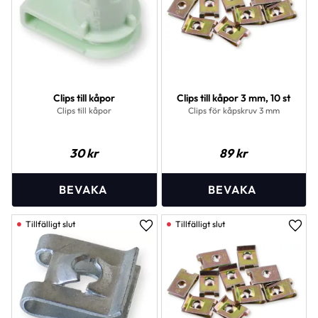
Clips till kåpor
Clips till kåpor 3 mm, 10 st
Clips till kåpor
Clips för kåpskruv 3 mm
30
kr
89
kr
Lägg till i favoriter
Lägg 