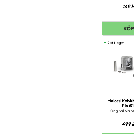
149
k
7 st i lager
Malossi Kolvk
Pin Ø
Original Malos
499
k