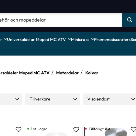
r
Universaldelar Moped MC ATV
Minicross
Promenadscooters
Se
ersaldelar Moped MC ATV
Motordelar
Kolvar
Tillverkare
Visa endast
899
Malossi
3
Finns i lager
19
Moparts
1
1 st i lager
Lägg till i favoriter
Lägg till i favoriter
L