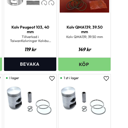
Kolv Peugeot 103, 40
Kolv QMA139, 39.50
mm
mm
Tillverkad i
Kolv QMA139, 39.50 mm
TaiwanKolvringar Kolvbult
Clips Tillverkad i Taiwan
119
kr
149
kr
I lager
1 st i lager
ägg till i favoriter
Lägg till i favoriter
Lägg till i 