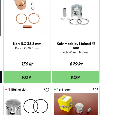
Kolv ILO 38,5 mm
Kolv Made by Malossi 47
mm
Kolv ILO 38,5 mm
Kolv 47 mm Malossi
159
kr
899
kr
1 st i lager
ägg till i favoriter
Lägg till i favoriter
Lägg till i 