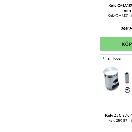
Kolv QMA139
mm
Kolv QMA139,
149
k
1 st i lager
Kolv Z50 87-,
Kolv Z50 87-,