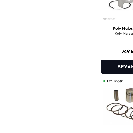
Kolv Maloss
Kolv Maloss
749
k
1 st i lager