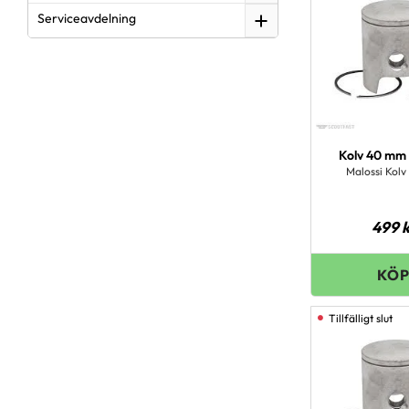
Serviceavdelning
Kolv 40 mm 
Malossi Kol
499
k