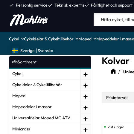
check
Personlig service
check
Teknisk expertis
check
Pålitlighet och support
Cykel
Cykeldelar & Cykeltillbehör
Moped
Mopeddelar i masso
Sverige
Svenska
Kolvar
Sortiment
Univ
Cykel
Cykeldelar & Cykeltillbehör
Moped
Prisintervall
Mopeddelar i massor
5
Universaldelar Moped MC ATV
2 st i lager
Minicross