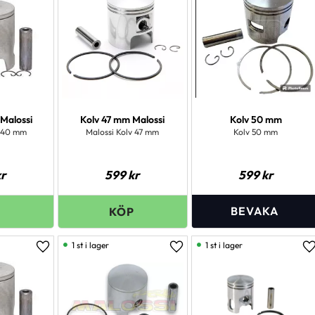
Malossi
Kolv 47 mm Malossi
Kolv 50 mm
v 40 mm
Malossi Kolv 47 mm
Kolv 50 mm
r
599
kr
599
kr
1 st i lager
1 st i lager
Lägg till i favoriter
Lägg till i favoriter
L