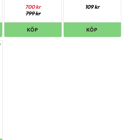
700
kr
109
kr
799
kr
ägg till i favoriter