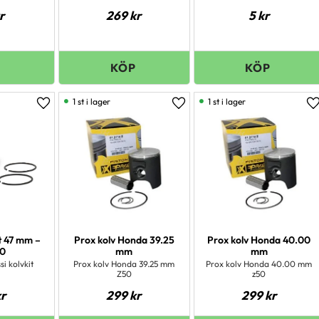
r
269
kr
5
kr
1 st i lager
1 st i lager
Lägg till i favoriter
Lägg till i favoriter
L
it 47 mm –
Prox kolv Honda 39.25
Prox kolv Honda 40.00
10
mm
mm
si kolvkit
Prox kolv Honda 39.25 mm
Prox kolv Honda 40.00 mm
Z50
z50
r
299
kr
299
kr