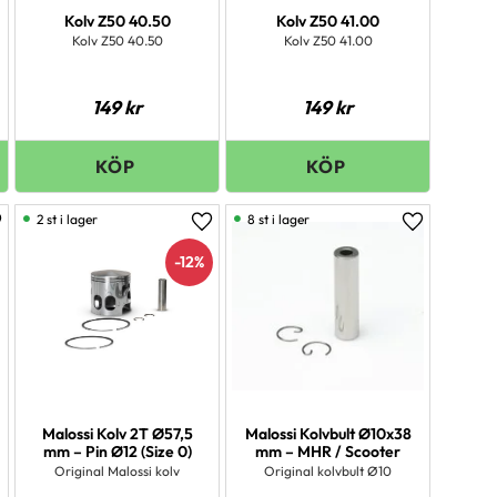
Kolv Z50 40.50
Kolv Z50 41.00
Kolv Z50 40.50
Kolv Z50 41.00
149
kr
149
kr
2 st i lager
8 st i lager
ägg till i favoriter
Lägg till i favoriter
Lägg till i 
12
%
Malossi Kolv 2T Ø57,5
Malossi Kolvbult Ø10x38
mm – Pin Ø12 (Size 0)
mm – MHR / Scooter
Original Malossi kolv
Original kolvbult Ø10