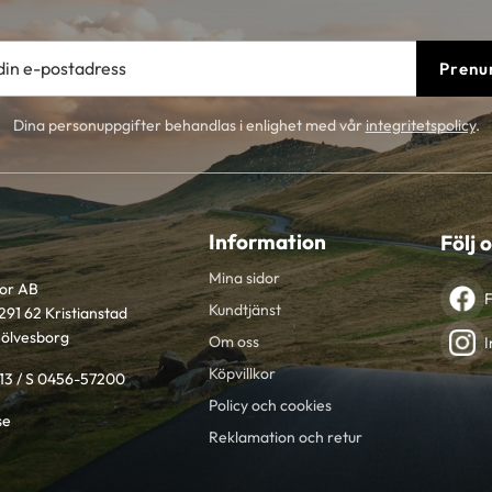
Prenu
Dina personuppgifter behandlas i enlighet med vår
integritetspolicy
.
Information
Följ 
Mina sidor
tor AB
Kundtjänst
291 62 Kristianstad
Sölvesborg
Om oss
I
Köpvillkor
613 / S 0456-57200
Policy och cookies
se
Reklamation och retur