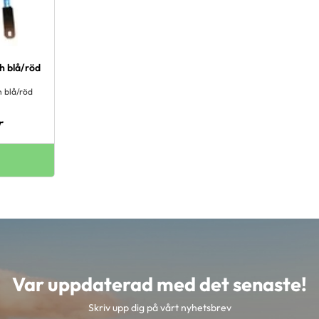
sh blå/röd
m
h blå/röd
r
Var uppdaterad med det senaste!
Skriv upp dig på vårt nyhetsbrev