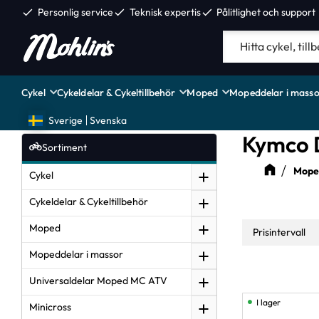
check
Personlig service
check
Teknisk expertis
check
Pålitlighet och support
Cykel
Cykeldelar & Cykeltillbehör
Moped
Mopeddelar i masso
Sverige
Svenska
Kymco 
Sortiment
Moped
Cykel
Cykeldelar & Cykeltillbehör
Moped
Prisintervall
Mopeddelar i massor
29
Universaldelar Moped MC ATV
I lager
Minicross