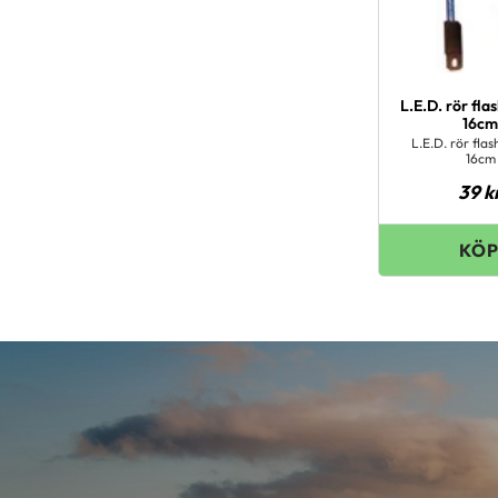
L.E.D. rör fla
16c
L.E.D. rör flas
16cm
39
k