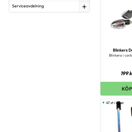
Serviceavdelning
Blinkers 
Blinkera i car
199
k
47 st i lager