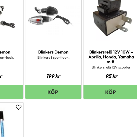
Demon
Blinkers Demon
Blinkersrelä 12V 10W –
Aprilia, Honda, Yamaha
bon-look.
Blinkers i sportlook.
m.fl.
Blinkersrelä 12V scooter
r
199
kr
95
kr
Lägg till i favoriter