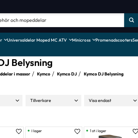
r
Universaldelar Moped MC ATV
Minicross
Promenadscooters
Se
DJ Belysning
delar i massor
Kymco
Kymco DJ
Kymco DJ Belysning
Tillverkare
Visa endast
199
Moparts
4
Finns i lager
6
TNT
2
I lager
1 st i lager
Lägg till i favoriter
Lägg till i favoriter
L