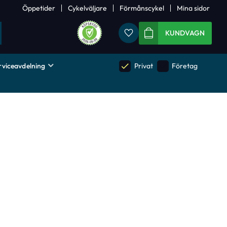
Öppetider
Cykelväljare
Förmånscykel
Mina sidor
Favoriter
KUNDVAGN
rviceavdelning
done
done
Privat
Företag