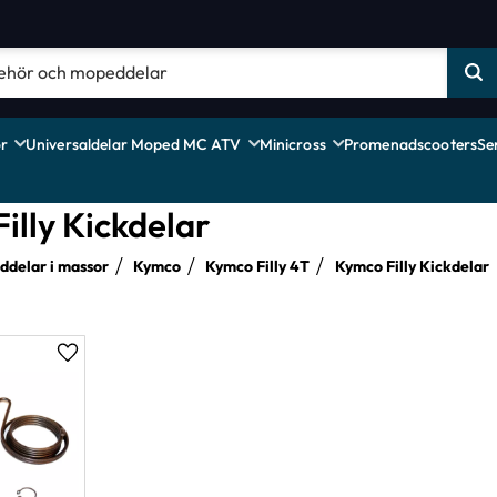
r
Universaldelar Moped MC ATV
Minicross
Promenadscooters
Se
illy Kickdelar
delar i massor
Kymco
Kymco Filly 4T
Kymco Filly Kickdelar
Lägg till i favoriter