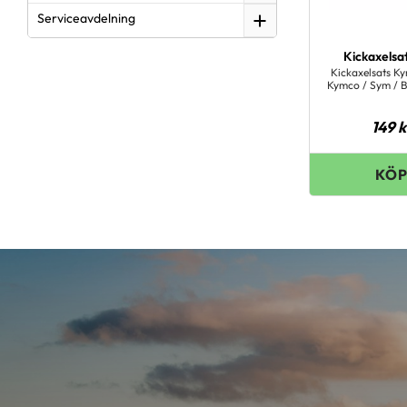
Serviceavdelning
Kickaxelsa
Kickaxelsats K
Kymco / Sym / B
149
k