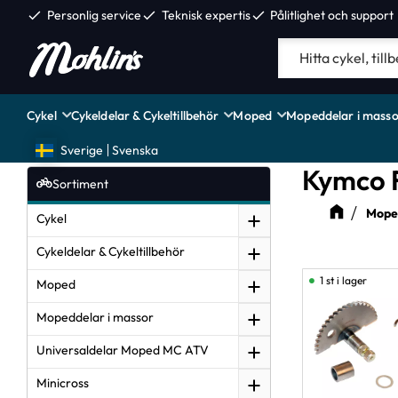
check
Personlig service
check
Teknisk expertis
check
Pålitlighet och support
Cykel
Cykeldelar & Cykeltillbehör
Moped
Mopeddelar i masso
Sverige
Svenska
Kymco F
Sortiment
Moped
Cykel
Cykeldelar & Cykeltillbehör
1 st i lager
Moped
Mopeddelar i massor
Universaldelar Moped MC ATV
Minicross