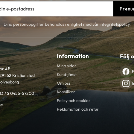
Prenu
Dina personuppgifter behandlas i enlighet med vår
integritetspolicy
.
Information
Följ 
Mina sidor
tor AB
Kundtjänst
291 62 Kristianstad
Sölvesborg
Om oss
I
Köpvillkor
613 / S 0456-57200
Policy och cookies
se
Reklamation och retur