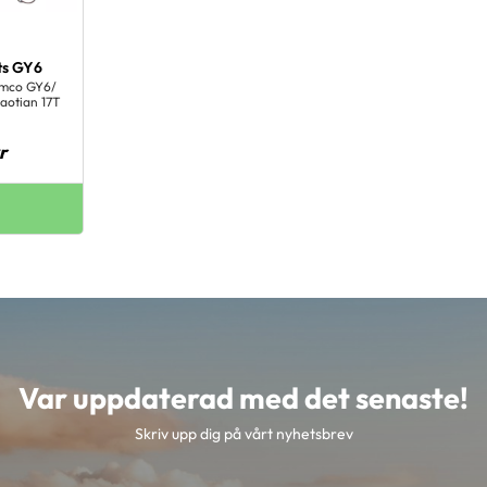
ts GY6
ymco GY6/
aotian 17T
r
Var uppdaterad med det senaste!
Skriv upp dig på vårt nyhetsbrev