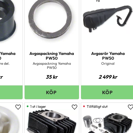
ra
NSK
1
Visa fler
 Yamaha
Avgaspackning Yamaha
Avgasrör Yamaha
0
PW50
PW50
e del.
Avgaspackning Yamaha
Original
PW50
r
35
kr
2 499
kr
1 st i lager
Lägg till i favoriter
Lägg till i favoriter
L