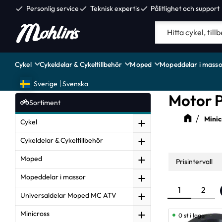
check
Personlig service
check
Teknisk expertis
check
Pålitlighet och support
Cykel
Cykeldelar & Cykeltillbehör
Moped
Mopeddelar i masso
Sverige
Svenska
Motor 
Sortiment
Minic
Cykel
Cykeldelar & Cykeltillbehör
Moped
Prisintervall
Mopeddelar i massor
13
1
2
Universaldelar Moped MC ATV
Minicross
0 st i lager