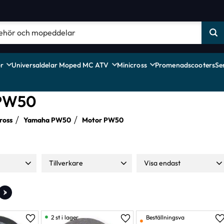
r
Universaldelar Moped MC ATV
Minicross
Promenadscooters
Se
PW50
ross
Yamaha PW50
Motor PW50
Tillverkare
Visa endast
4 299
All Balls Racing
2
Finns i lager
39
»
Athena
1
Moparts
40
2 st i lager
Beställningsva
Lägg till i favoriter
Lägg till i favoriter
L