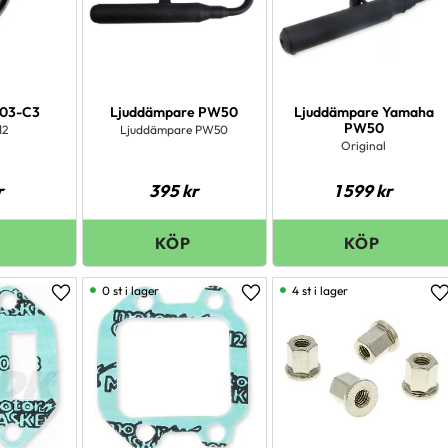
203-C3
Ljuddämpare PW50
Ljuddämpare Yamaha
PW50
12
Ljuddämpare PW50
Original
r
395
kr
1 599
kr
0 st i lager
4 st i lager
Lägg till i favoriter
Lägg till i favoriter
L