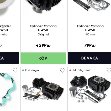
ckfjäder
Cylinder Yamaha
Cylinder Yamaha
PW50
PW50
PW50
amaha
Original
40 mm
r
4 299
kr
799
kr
0 st i lager
Lägg till i favoriter
Lägg till i favoriter
L