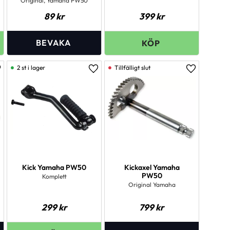
Original, Yamaha PW50
89
kr
399
kr
2 st i lager
ägg till i favoriter
Lägg till i favoriter
Lägg till i 
Kick Yamaha PW50
Kickaxel Yamaha
PW50
Komplett
Original Yamaha
299
kr
799
kr