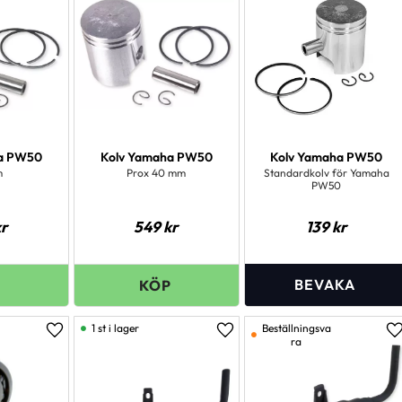
ha PW50
Kolv Yamaha PW50
Kolv Yamaha PW50
m
Prox 40 mm
Standardkolv för Yamaha
PW50
r
549
kr
139
kr
1 st i lager
Beställningsva
Lägg till i favoriter
Lägg till i favoriter
L
ra