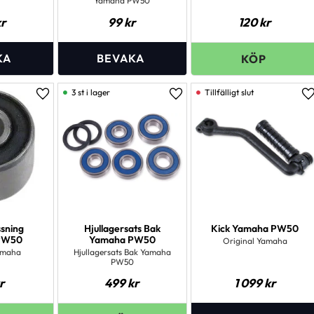
Yamaha PW50
r
99
kr
120
kr
3 st i lager
Lägg till i favoriter
Lägg till i favoriter
L
sning
Hjullagersats Bak
Kick Yamaha PW50
PW50
Yamaha PW50
Original Yamaha
amaha
Hjullagersats Bak Yamaha
PW50
r
499
kr
1 099
kr