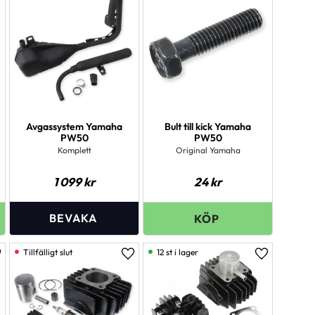
Avgassystem Yamaha
Bult till kick Yamaha
PW50
PW50
Komplett
Original Yamaha
1 099
kr
24
kr
12 st i lager
ägg till i favoriter
Lägg till i favoriter
Lägg till i 