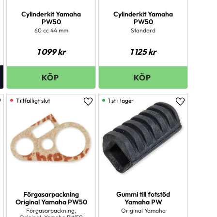
Cylinderkit Yamaha
Cylinderkit Yamaha
PW50
PW50
60 cc 44 mm
Standard
1 099
kr
1 125
kr
1 st i lager
ägg till i favoriter
Lägg till i favoriter
Lägg till i 
Förgasarpackning
Gummi till fotstöd
Original Yamaha PW50
Yamaha PW
Förgasarpackning,
Original Yamaha