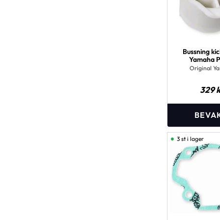
Bussning ki
Yamaha 
Original Y
329
k
3 st i lager