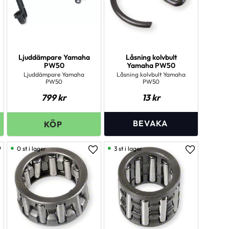
Ljuddämpare Yamaha
Låsning kolvbult
PW50
Yamaha PW50
Ljuddämpare Yamaha
Låsning kolvbult Yamaha
PW50
PW50
799
kr
13
kr
0 st i lager
3 st i lager
ägg till i favoriter
Lägg till i favoriter
Lägg till i 