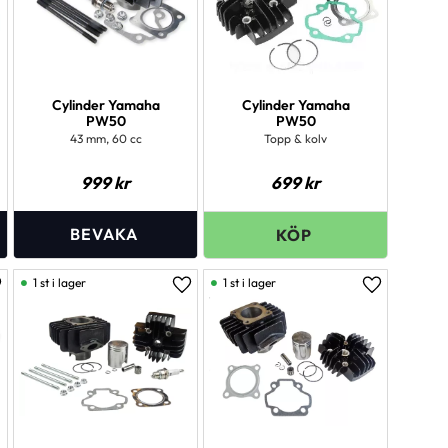
Cylinder Yamaha
Cylinder Yamaha
PW50
PW50
43 mm, 60 cc
Topp & kolv
999
kr
699
kr
1 st i lager
1 st i lager
ägg till i favoriter
Lägg till i favoriter
Lägg till i 