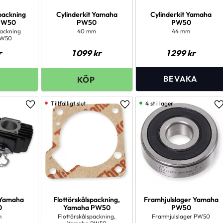
packning
Cylinderkit Yamaha
Cylinderkit Yamaha
PW50
PW50
PW50
packning
40 mm
44 mm
PW50
r
1 099
kr
1 299
kr
4 st i lager
Lägg till i favoriter
Lägg till i favoriter
L
 Yamaha
Flottörskålspackning,
Framhjulslager Yamaha
0
Yamaha PW50
PW50
m
Flottörskålspackning,
Framhjulslager PW50