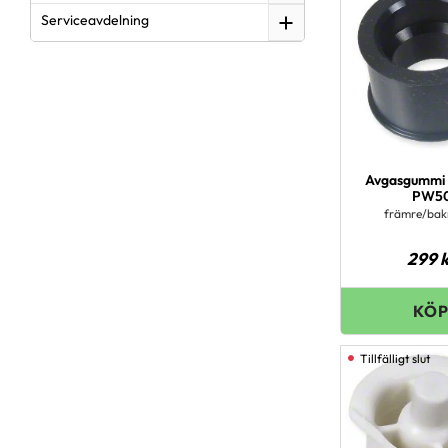
Serviceavdelning
Avgasgummi
PW5
främre/bakr
299
k