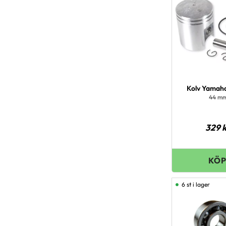
Kolv Yama
44 m
329
k
6 st i lager