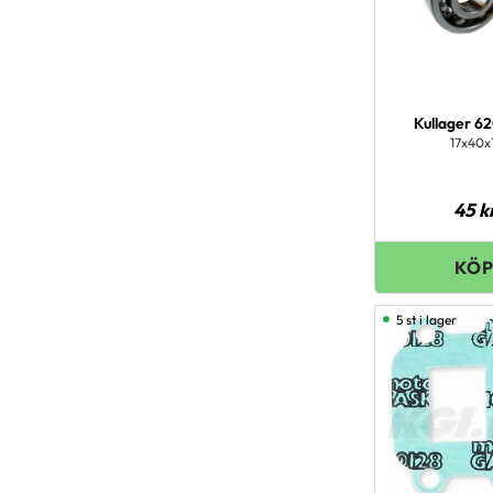
Kullager 6
17x40x
45
k
5 st i lager