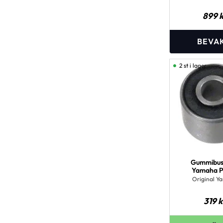
899
k
2 st i lager
Gummibus
Yamaha 
Original Y
319
k