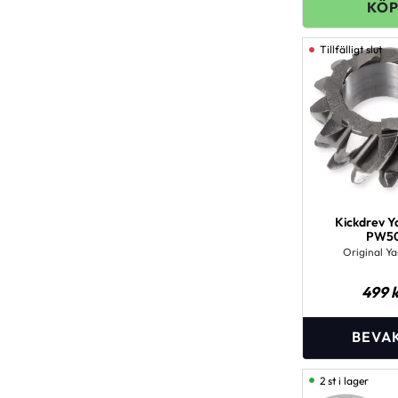
Kickdrev 
PW5
Original Y
499
k
2 st i lager