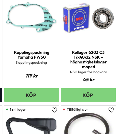
Kopplingspackning
Kullager 6203 C3
Yamaha PW50
17x40x12 NSK –
höghastighetslager
Kopplingspackning
moped
NSK lager för högvarv
119
kr
45
kr
1 st i lager
ägg till i favoriter
Lägg till i favoriter
Lägg till i 