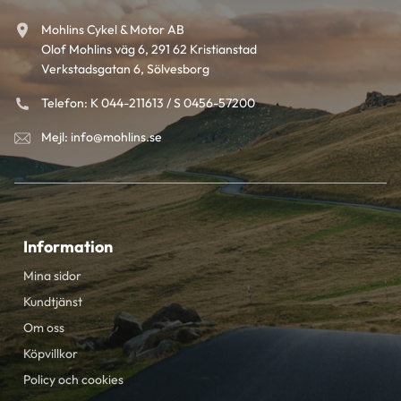
Mohlins Cykel & Motor AB
Olof Mohlins väg 6, 291 62 Kristianstad
Verkstadsgatan 6, Sölvesborg
Telefon: K 044-211613 / S 0456-57200
Mejl: info@mohlins.se
Information
Mina sidor
Kundtjänst
Om oss
Köpvillkor
Policy och cookies