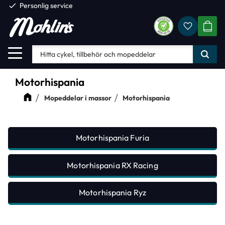
check
Personlig service
Favorite
Meny
KUND
Motorhispania
Mopeddelar i massor
Motorhispania
Motorhispania Furia
Motorhispania RX Racing
Motorhispania Ryz