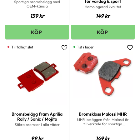
för vardag & sport
Sportiga bromsbelägg med
OEM-känsla
Homologerad kvalitet
139
kr
149
kr
1 st i lager
Lägg till i favoriter
Lägg 
Bromsbelägg fram Aprilia
Bromskloss Malossi MHR
Rally / Sonic / Mojito
MHR-beläggen från Malossi är
tillverkade för sportiga
Säkra bromsar i alla väder
förare.Passar bra både på
gatan och på banan.
99
kr
149
kr