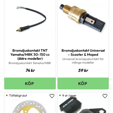
Bromsljuskontakt TNT
Bromsljuskontakt Universal
Yamaha/MBK 50–150 cc
– Scooter & Moped
(äldre modeller)
Universal bromsljuskontakt för
många modeller
Bromsljuskontakt Yamaha/MBK
74
kr
59
kr
9 st i lager
Lägg till i favoriter
Lägg 