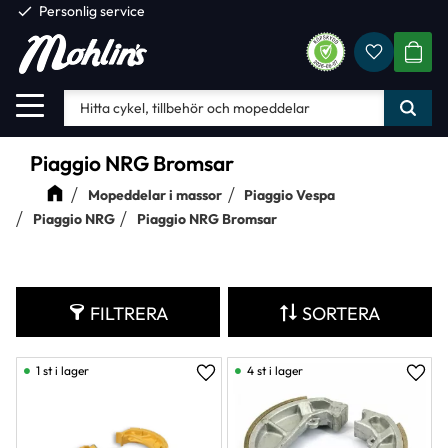
check
Personlig service
Favorite
Meny
KUND
Piaggio NRG Bromsar
Mopeddelar i massor
Piaggio Vespa
Piaggio NRG
Piaggio NRG Bromsar
FILTRERA
SORTERA
1 st i lager
4 st i lager
Lägg till i favoriter
Lägg 