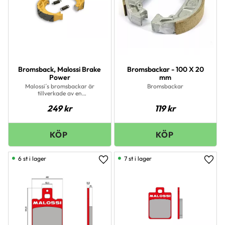
Bromsback, Malossi Brake
Bromsbackar - 100 X 20
Power
mm
Malossi´s bromsbackar är
Bromsbackar
tillverkade av en
aluminium/magnesium legering
249
kr
119
kr
samt så är beläggytan gjord av
en specialblandning med
asbestfritt friktionsmatrial.
Konstruerade för en lång
livslängd samt problemfritt
körande.
6 st i lager
7 st i lager
Lägg till i favoriter
Lägg 