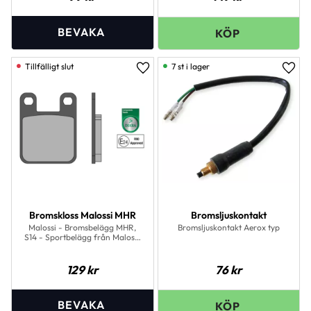
7 st i lager
Lägg till i favoriter
Lägg 
Bromskloss Malossi MHR
Bromsljuskontakt
Malossi - Bromsbelägg MHR,
Bromsljuskontakt Aerox typ
S14 - Sportbelägg från Malossi
MHR
129
kr
76
kr