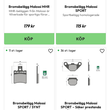
Bromsbelägg Malossi MHR
Bromsbelägg Malossi
SPORT
MHR-beläggen från Malossi är
tillverkade för sportiga förare
Sportbelägg homologerade
med raceambitioner.Passar bra
både på gatan och på
banan. Att tänka på är att
179
kr
115
kr
dessa MHR-beläggen tar lite
längre tid än originalbeläggen
att nå rätt arbetstemperatur,
men ger mycket bättre bett när
du skall få stopp på din maskin
11 st i lager
36 st i lager
Lägg till i favoriter
Lägg 
Bromsbelägg Malossi
Bromsbelägg Malossi
SPORT / SYNT
SPORT – Säker prestanda