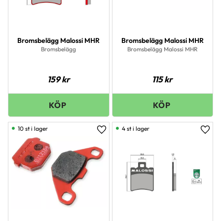
Bromsbelägg Malossi MHR
Bromsbelägg Malossi MHR
Bromsbelägg
Bromsbelägg Malossi MHR
159
kr
115
kr
10 st i lager
4 st i lager
Lägg till i favoriter
Lägg 