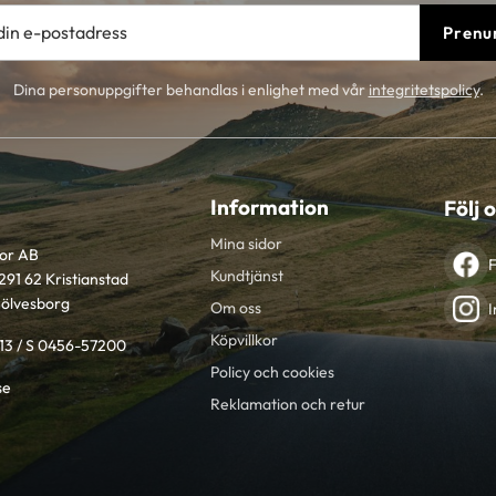
Prenu
Dina personuppgifter behandlas i enlighet med vår
integritetspolicy
.
Information
Följ 
Mina sidor
tor AB
Kundtjänst
291 62 Kristianstad
Sölvesborg
Om oss
I
Köpvillkor
613 / S 0456-57200
Policy och cookies
se
Reklamation och retur