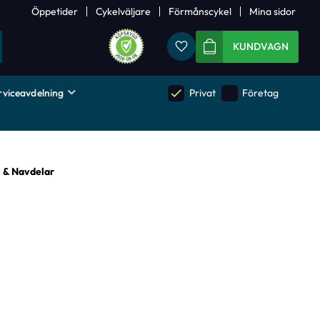
Öppetider
Cykelväljare
Förmånscykel
Mina sidor
Favoriter
KUNDVAGN
rviceavdelning
done
done
Privat
Företag
 & Navdelar