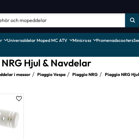
r
Universaldelar Moped MC ATV
Minicross
Promenadscooters
Se
 NRG Hjul & Navdelar
delar i massor
Piaggio Vespa
Piaggio NRG
Piaggio NRG Hjul
Lägg till i favoriter