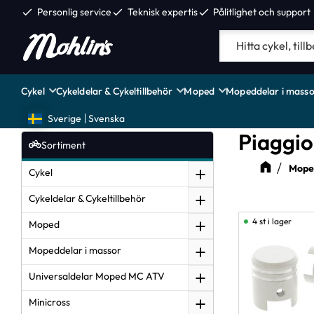
check
Personlig service
check
Teknisk expertis
check
Pålitlighet och support
Cykel
Cykeldelar & Cykeltillbehör
Moped
Mopeddelar i masso
Sverige
Svenska
Piaggio
Sortiment
Moped
Cykel
Cykeldelar & Cykeltillbehör
4 st i lager
Moped
Mopeddelar i massor
Universaldelar Moped MC ATV
Minicross