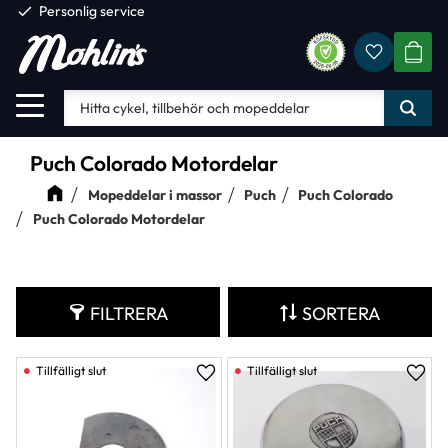
check
Personlig service
Favorite
Meny
KUND
Puch Colorado Motordelar
Mopeddelar i massor
Puch
Puch Colorado
Puch Colorado Motordelar
FILTRERA
SORTERA
Lägg till i favoriter
Lägg 