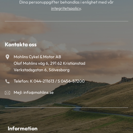
Dina personuppgifter behandlas i enlighet med vår
integritetspolicy
.
Kontakta oss
Mohlins Cykel & Motor AB
Olof Mohlins väg 6, 291 62 Kristianstad
Verkstadsgatan 6, Sölvesborg
Telefon: K 044-211613 / S 0456-57200
Mejl: info@mohlins.se
Information