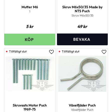
Mutter M6
Skruv M6x50/35 Made by
NTS Puch
1
Skruv M6x50/35
5
kr
49
kr
Lägg till i favoriter
Lägg 
Skruvsats Motor Puch
Växelfjäder Puch
1969-75
Växelfjäder Puch