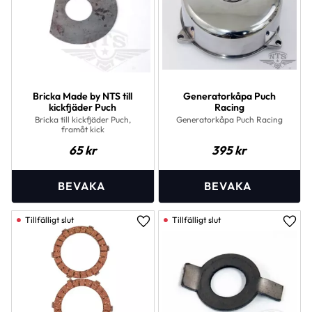
Bricka Made by NTS till
Generatorkåpa Puch
kickfjäder Puch
Racing
Bricka till kickfjäder Puch,
Generatorkåpa Puch Racing
framåt kick
65
kr
395
kr
Lägg till i favoriter
Lägg 