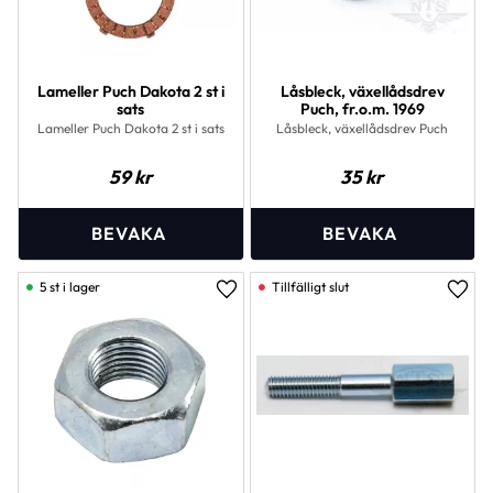
Lameller Puch Dakota 2 st i
Låsbleck, växellådsdrev
sats
Puch, fr.o.m. 1969
Lameller Puch Dakota 2 st i sats
Låsbleck, växellådsdrev Puch
59
kr
35
kr
5 st i lager
Lägg till i favoriter
Lägg 