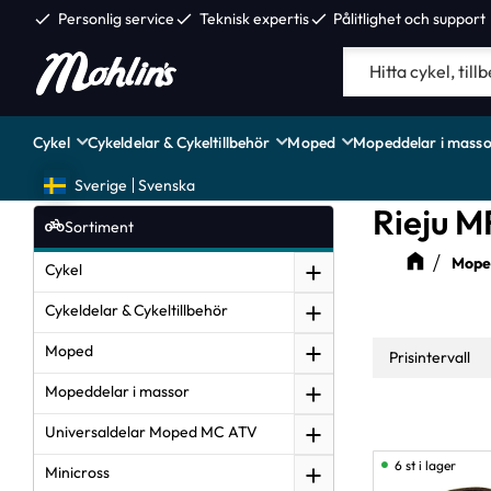
check
Personlig service
check
Teknisk expertis
check
Pålitlighet och support
Cykel
Cykeldelar & Cykeltillbehör
Moped
Mopeddelar i masso
Sverige
Svenska
Rieju M
Sortiment
Moped
Cykel
Cykeldelar & Cykeltillbehör
Moped
Prisintervall
Mopeddelar i massor
20
Universaldelar Moped MC ATV
6 st i lager
Minicross