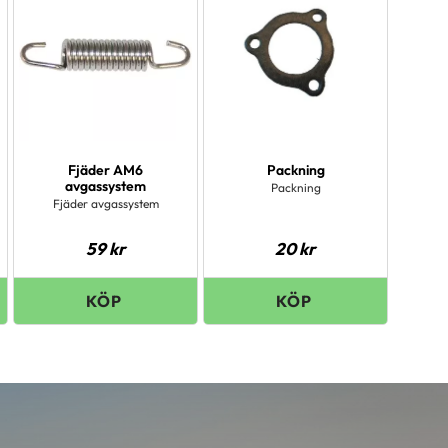
Fjäder AM6
Packning
avgassystem
Packning
Fjäder avgassystem
59
kr
20
kr