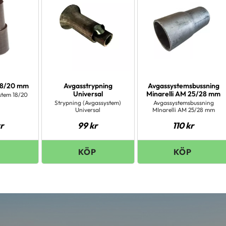
18/20 mm
Avgasstrypning
Avgassystemsbussning
Universal
Minarelli AM 25/28 mm
tem 18/20
Strypning (Avgassystem)
Avgassystemsbussning
Universal
MInarelli AM 25/28 mm
r
99
kr
110
kr