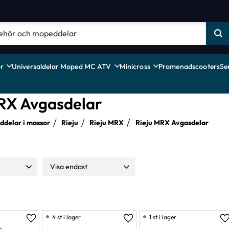
r
Universaldelar Moped MC ATV
Minicross
Promenadscooters
Se
RX Avgasdelar
delar i massor
Rieju
Rieju MRX
Rieju MRX Avgasdelar
Visa endast
110
Finns i lager
5
4 st i lager
1 st i lager
Lägg till i favoriter
Lägg till i favoriter
L