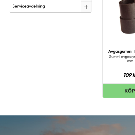
Serviceavdelning
Avgasgummi 
Gummi avgassys
mm
109
k