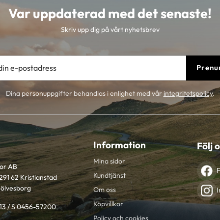
Var uppdaterad med det senaste!
Skriv upp dig på vårt nyhetsbrev
Prenu
Dina personuppgifter behandlas i enlighet med vår
integritetspolicy
.
Information
Följ 
Mina sidor
tor AB
Kundtjänst
291 62 Kristianstad
Sölvesborg
Om oss
I
Köpvillkor
613 / S 0456-57200
Policy och cookies