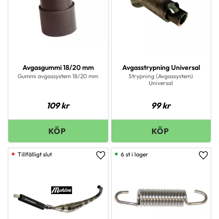
Avgasgummi 18/20 mm
Avgasstrypning Universal
Gummi avgassystem 18/20 mm
Strypning (Avgassystem)
Universal
109
kr
99
kr
6 st i lager
Lägg till i favoriter
Lägg 