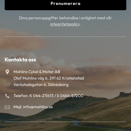
Prenumerera
Dina personuppgifter behandlas i enlighet med vår
integritetspolicy
.
Kontakta oss
Mohlins Cykel & Motor AB
Olof Mohlins väg 6, 291 62 Kristianstad
Verkstadsgatan 6, Sölvesborg
Telefon: K 044-211613 / S 0456-57200
Mejl: info@mohlins.se