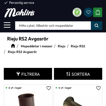
check
Personlig service
Favorite
Meny
KUND
Rieju RS2 Avgasrör
Mopeddelar i massor
Rieju
Rieju RS2
Rieju RS2 Avgasrör
FILTRERA
SORTERA
6 st i lager
4 st i lager
Lägg till i favoriter
Lägg 