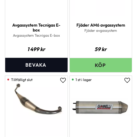
Avgassystem Tecnigas E-
Fjäder AM6 avgassystem
box
Fjäder avgassystem
Avgassystem Tecnigas E-box
1 499
kr
59
kr
1 st i lager
Lägg till i favoriter
Lägg 