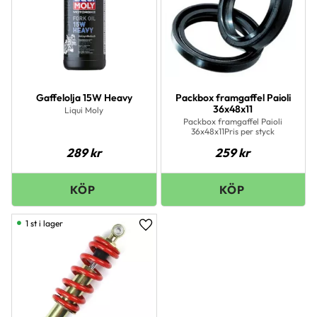
Gaffelolja 15W Heavy
Packbox framgaffel Paioli
36x48x11
Liqui Moly
Packbox framgaffel Paioli
36x48x11Pris per styck
289
kr
259
kr
1 st i lager
Lägg till i favoriter