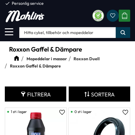
check
Personlig service
Favorite
Meny
KUND
Roxxon Gaffel & Dämpare
Mopeddelar i massor
Roxxon Duell
Roxxon Gaffel & Dämpare
FILTRERA
SORTERA
1 st i lager
0 st i lager
Lägg till i favoriter
Lägg 