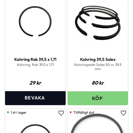
Kolvring Rak 39,5 x 1,71
Kolvring 39,5 Solex
Kolvring Rak 39,5 x 1,71
Kolvringssats Solex 50 cc 39.5
mm
29
kr
80
kr
1 st i lager
Lägg till i favoriter
Lägg 