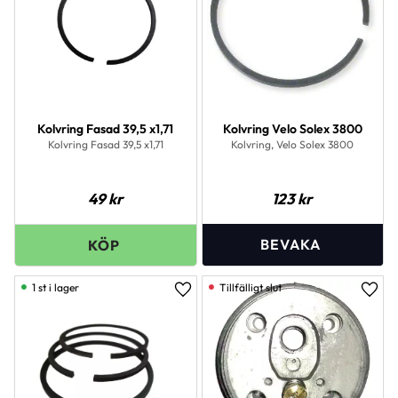
Kolvring Fasad 39,5 x1,71
Kolvring Velo Solex 3800
Kolvring Fasad 39,5 x1,71
Kolvring, Velo Solex 3800
49
kr
123
kr
1 st i lager
Lägg till i favoriter
Lägg 