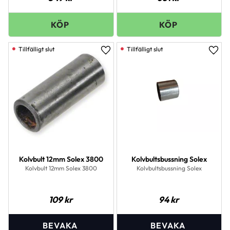
Lägg till i favoriter
Lägg 
Kolvbult 12mm Solex 3800
Kolvbultsbussning Solex
Kolvbult 12mm Solex 3800
Kolvbultsbussning Solex
109
kr
94
kr