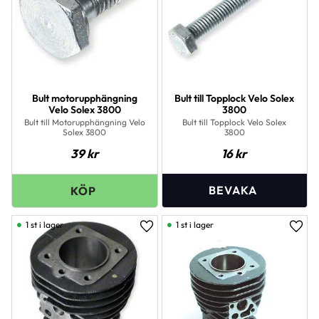
Bult motorupphängning
Bult till Topplock Velo Solex
Velo Solex 3800
3800
Bult till Motorupphängning Velo
Bult till Topplock Velo Solex
Solex 3800
3800
39
kr
16
kr
1 st i lager
1 st i lager
Lägg till i favoriter
Lägg 