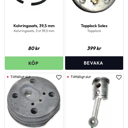
Kolvringssats, 39,5 mm
Topplock Solex
Kolvringssats, 3 st 39,5 mm
Topplock
80
kr
399
kr
Lägg till i favoriter
Lägg 