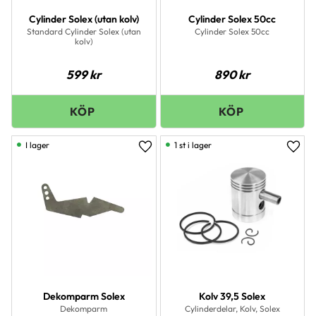
Cylinder Solex (utan kolv)
Cylinder Solex 50cc
Standard Cylinder Solex (utan
Cylinder Solex 50cc
kolv)
599
kr
890
kr
I lager
1 st i lager
Lägg till i favoriter
Lägg 
Dekomparm Solex
Kolv 39,5 Solex
Dekomparm
Cylinderdelar, Kolv, Solex