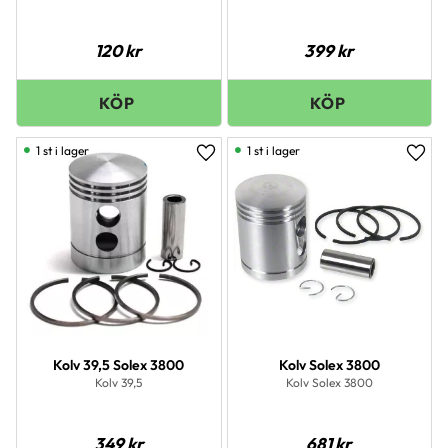
120
kr
399
kr
1 st i lager
1 st i lager
Lägg till i favoriter
Lägg 
Kolv 39,5 Solex 3800
Kolv Solex 3800
Kolv 39,5
Kolv Solex 3800
349
kr
681
kr