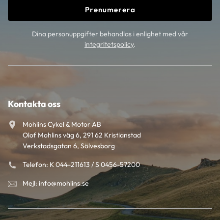
Prenumerera
Dina personuppgifter behandlas i enlighet med vår
integritetspolicy
.
Kontakta oss
Mohlins Cykel & Motor AB
Olof Mohlins väg 6, 291 62 Kristianstad
Verkstadsgatan 6, Sölvesborg
Telefon: K 044-211613 / S 0456-57200
Mejl: info@mohlins.se