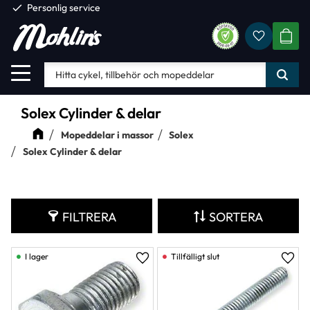
check
Personlig service
Favorite
Meny
KUND
Solex Cylinder & delar
Mopeddelar i massor
Solex
Solex Cylinder & delar
FILTRERA
SORTERA
I lager
Lägg till i favoriter
Lägg 