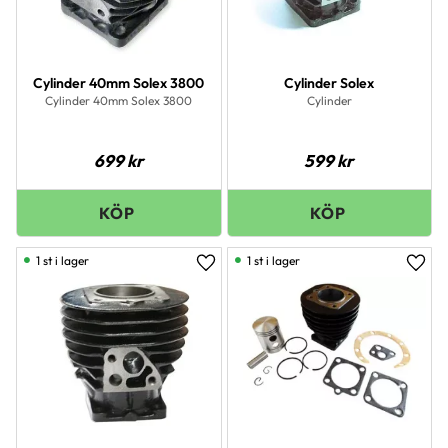
Cylinder 40mm Solex 3800
Cylinder Solex
Cylinder 40mm Solex 3800
Cylinder
699
kr
599
kr
1 st i lager
1 st i lager
Lägg till i favoriter
Lägg 