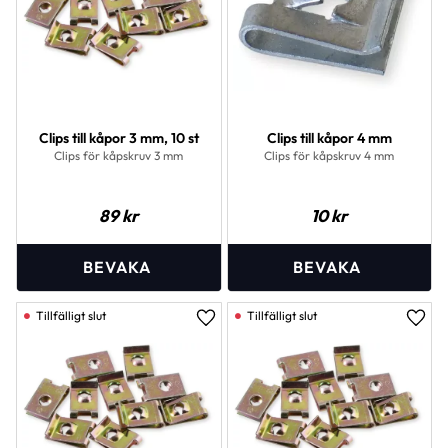
Clips till kåpor 3 mm, 10 st
Clips till kåpor 4 mm
Clips för kåpskruv 3 mm
Clips för kåpskruv 4 mm
89
kr
10
kr
Lägg till i favoriter
Lägg 