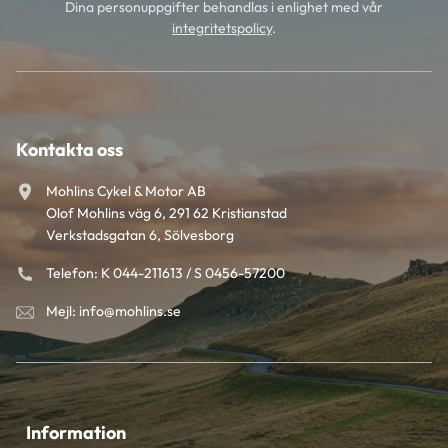
Dina personuppgifter behandlas i enlighet med vår
integritetspolicy
.
Kontakta oss
Mohlins Cykel & Motor AB
Olof Mohlins väg 6, 291 62 Kristianstad
Verkstadsgatan 6, Sölvesborg
Telefon: K 044-211613 / S 0456-57200
Mejl: info@mohlins.se
Information