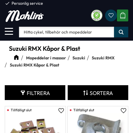
check
Personlig service
Favorite
Meny
KUND
Suzuki RMX Kåpor & Plast
Mopeddelar i massor
Suzuki
Suzuki RMX
Suzuki RMX Kåpor & Plast
FILTRERA
SORTERA
Lägg till i favoriter
Lägg 