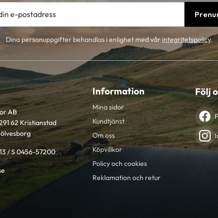
Prenu
Dina personuppgifter behandlas i enlighet med vår
integritetspolicy
.
Information
Följ 
Mina sidor
tor AB
Kundtjänst
291 62 Kristianstad
Sölvesborg
Om oss
I
Köpvillkor
613 / S 0456-57200
Policy och cookies
se
Reklamation och retur