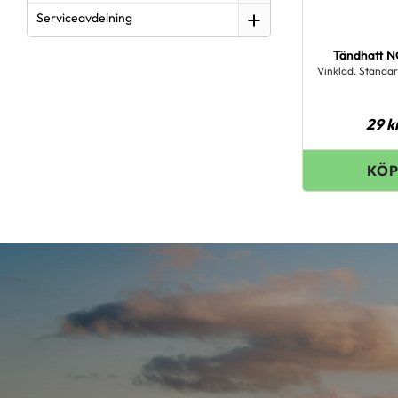
Serviceavdelning
Tändhatt N
Vinklad. Standa
29
k