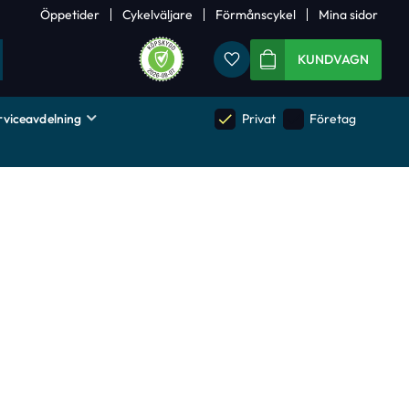
Öppetider
Cykelväljare
Förmånscykel
Mina sidor
Favoriter
KUNDVAGN
rviceavdelning
done
done
Privat
Företag