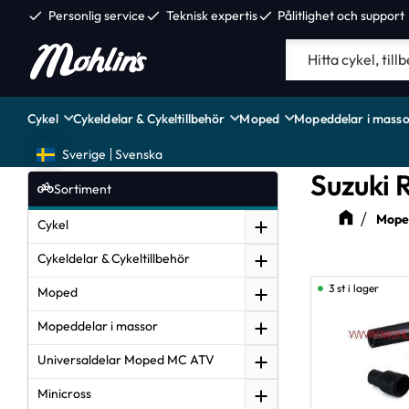
check
Personlig service
check
Teknisk expertis
check
Pålitlighet och support
Cykel
Cykeldelar & Cykeltillbehör
Moped
Mopeddelar i masso
Sverige
Svenska
Suzuki
Sortiment
Moped
Cykel
Cykeldelar & Cykeltillbehör
3 st i lager
Moped
Mopeddelar i massor
Universaldelar Moped MC ATV
Minicross