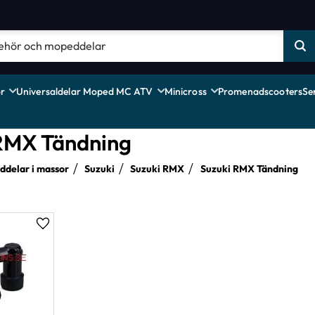
r
Universaldelar Moped MC ATV
Minicross
Promenadscooters
Se
 RMX Tändning
delar i massor
Suzuki
Suzuki RMX
Suzuki RMX Tändning
Lägg till i favoriter