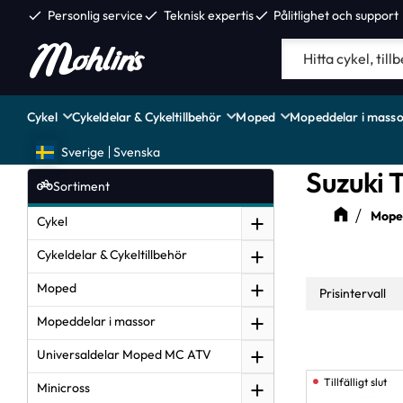
check
Personlig service
check
Teknisk expertis
check
Pålitlighet och support
Cykel
Cykeldelar & Cykeltillbehör
Moped
Mopeddelar i masso
Sverige
Svenska
Suzuki 
Sortiment
Moped
Cykel
Cykeldelar & Cykeltillbehör
Moped
Prisintervall
Mopeddelar i massor
35
Universaldelar Moped MC ATV
Minicross