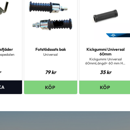
sfjäder
Fotstödssats bak
Kickgummi Universal
60mm
omspedalen
Universal
Kickgummi Universal
60mmLängd= 60 mm Hål
Ø= 12 mm Diameter= 17 mm
r
79
kr
35
kr