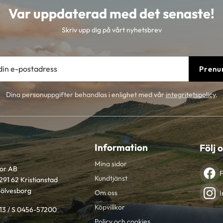
Var uppdaterad med det senaste!
Skriv upp dig på vårt nyhetsbrev
Prenu
Dina personuppgifter behandlas i enlighet med vår
integritetspolicy
.
Information
Följ 
Mina sidor
tor AB
Kundtjänst
291 62 Kristianstad
Sölvesborg
Om oss
I
Köpvillkor
613 / S 0456-57200
Policy och cookies