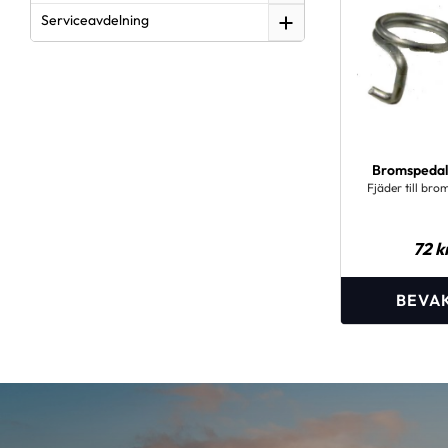
Serviceavdelning
Bromspedal
Fjäder till br
72
k