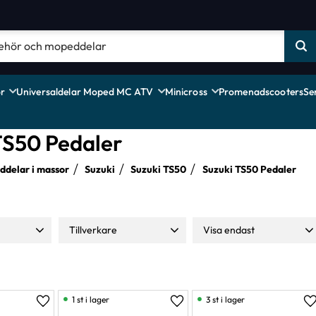
r
Universaldelar Moped MC ATV
Minicross
Promenadscooters
Se
TS50 Pedaler
delar i massor
Suzuki
Suzuki TS50
Suzuki TS50 Pedaler
Tillverkare
Visa endast
369
Moparts
1
Finns i lager
3
1 st i lager
3 st i lager
Lägg till i favoriter
Lägg till i favoriter
L