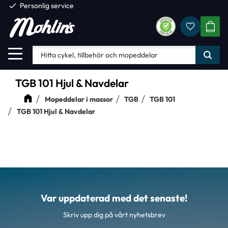
check
Personlig service
Favorite
Meny
KUND
TGB 101 Hjul & Navdelar
Mopeddelar i massor
TGB
TGB 101
TGB 101 Hjul & Navdelar
Var uppdaterad med det senaste!
Skriv upp dig på vårt nyhetsbrev