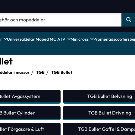
r
Universaldelar Moped MC ATV
Minicross
Promenadscooters
Se
let
delar i massor
TGB
TGB Bullet
ullet Avgassystem
TGB Bullet Belysning
 Bullet Cylinder
TGB Bullet Drivning
let Förgasare & Luft
TGB Bullet Gaffel & Dämp