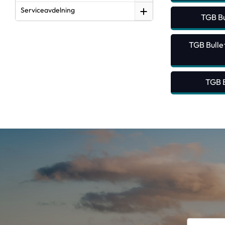
Serviceavdelning
TGB Bu
TGB Bulle
TGB B