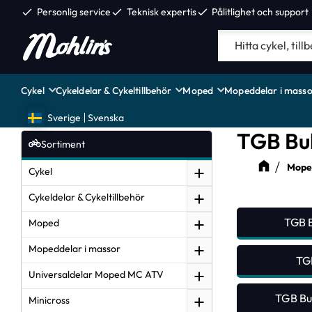
check
Personlig service
check
Teknisk expertis
check
Pålitlighet och support
Cykel
Cykeldelar & Cykeltillbehör
Moped
Mopeddelar i masso
Sverige
Svenska
TGB Bul
Sortiment
Moped
Cykel
Cykeldelar & Cykeltillbehör
TGB B
Moped
Mopeddelar i massor
TGB
Universaldelar Moped MC ATV
TGB Bul
Minicross