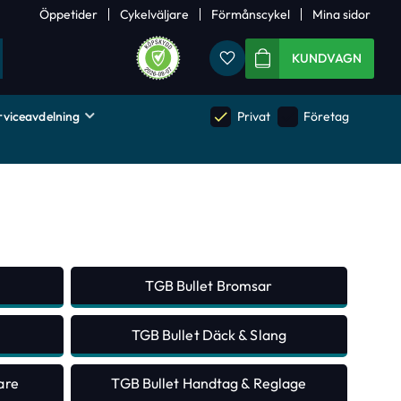
Öppetider
Cykelväljare
Förmånscykel
Mina sidor
Favoriter
KUNDVAGN
rviceavdelning
done
done
Privat
Företag
TGB Bullet Bromsar
TGB Bullet Däck & Slang
are
TGB Bullet Handtag & Reglage