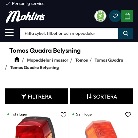
check
Personlig service
Favorite
Meny
KUND
Tomos Quadra Belysning
Mopeddelar i massor
Tomos
Tomos Quadra
Tomos Quadra Belysning
FILTRERA
SORTERA
1 st i lager
5 st i lager
Lägg till i favoriter
Lägg 