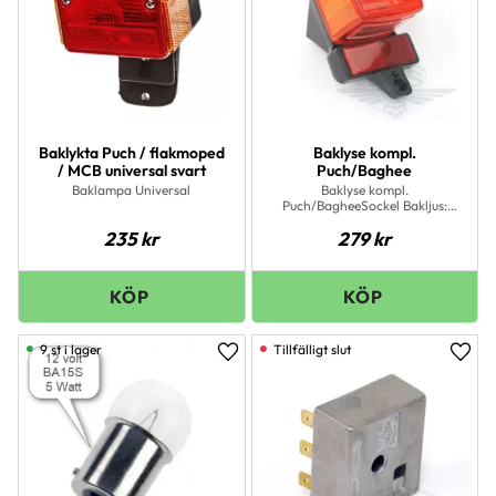
Baklykta Puch / flakmoped
Baklyse kompl.
/ MCB universal svart
Puch/Baghee
Baklampa Universal
Baklyse kompl.
Puch/BagheeSockel Bakljus:
BA15S (3W) Sockel Bromsljus:
235
kr
279
kr
BA15S (5W) Glödlampor ingår
EJ!
9 st i lager
Lägg till i favoriter
Lägg 