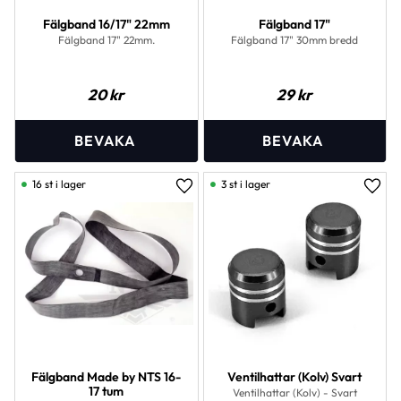
Fälgband 16/17" 22mm
Fälgband 17"
Fälgband 17" 22mm.
Fälgband 17" 30mm bredd
20
kr
29
kr
16 st i lager
3 st i lager
Lägg till i favoriter
Lägg 
Fälgband Made by NTS 16-
Ventilhattar (Kolv) Svart
17 tum
Ventilhattar (Kolv) - Svart