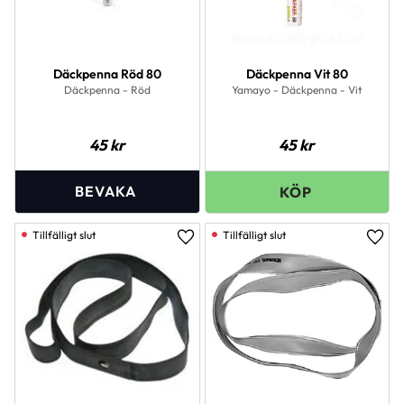
Däckpenna Röd 80
Däckpenna Vit 80
Däckpenna - Röd
Yamayo - Däckpenna - Vit
45
kr
45
kr
Lägg till i favoriter
Lägg 