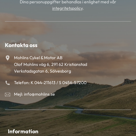
Dina personuppgifter behandlas i enlighet med vår
integritetspolicy
.
Kontakta oss
Mohlins Cykel & Motor AB
Olof Mohlins väg 6, 291 62 Kristianstad
Verkstadsgatan 6, Sölvesborg
Telefon: K 044-211613 / S 0456-57200
Mejl: info@mohlins.se
Information