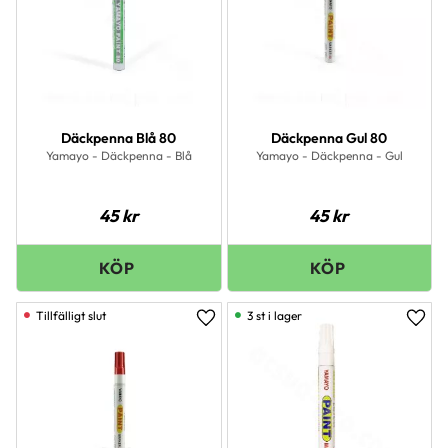
Däckpenna Blå 80
Däckpenna Gul 80
Yamayo - Däckpenna - Blå
Yamayo - Däckpenna - Gul
45
kr
45
kr
3 st i lager
Lägg till i favoriter
Lägg 