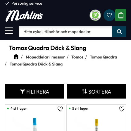
check
Personlig service
Favorite
Meny
KUND
Tomos Quadra Däck & Slang
Mopeddelar i massor
Tomos
Tomos Quadra
Tomos Quadra Däck & Slang
FILTRERA
SORTERA
4 st i lager
5 st i lager
Lägg till i favoriter
Lägg 