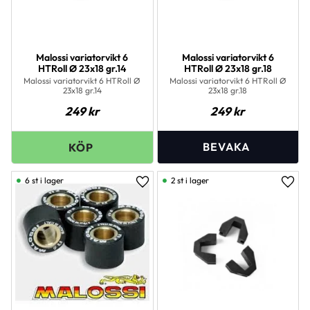
Malossi variatorvikt 6
Malossi variatorvikt 6
HTRoll Ø 23x18 gr.14
HTRoll Ø 23x18 gr.18
Malossi variatorvikt 6 HTRoll Ø
Malossi variatorvikt 6 HTRoll Ø
23x18 gr.14
23x18 gr.18
249
kr
249
kr
6 st i lager
2 st i lager
Lägg till i favoriter
Lägg 