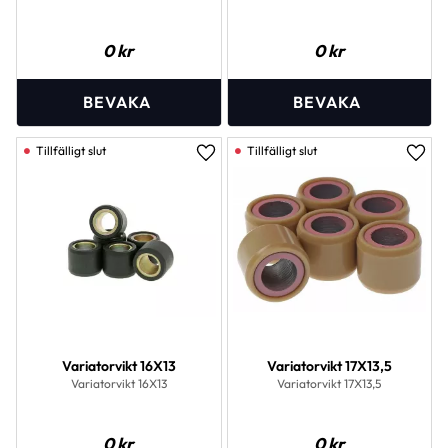
0
kr
0
kr
Lägg till i favoriter
Lägg 
Variatorvikt 16X13
Variatorvikt 17X13,5
Variatorvikt 16X13
Variatorvikt 17X13,5
0
kr
0
kr