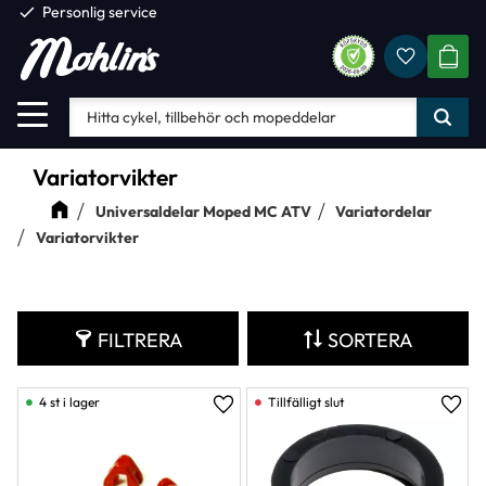
check
Personlig service
Favorite
Meny
KUND
Variatorvikter
Universaldelar Moped MC ATV
Variatordelar
Variatorvikter
FILTRERA
SORTERA
4 st i lager
Lägg till i favoriter
Lägg 