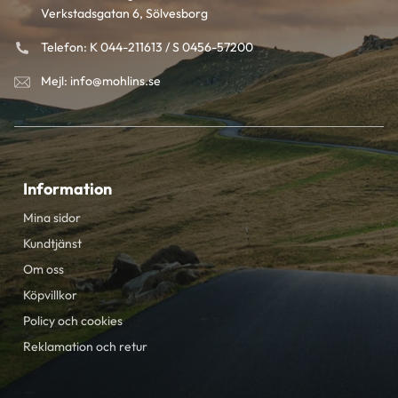
Verkstadsgatan 6, Sölvesborg
Telefon: K 044-211613 / S 0456-57200
Mejl: info@mohlins.se
Information
Mina sidor
Kundtjänst
Om oss
Köpvillkor
Policy och cookies
Reklamation och retur