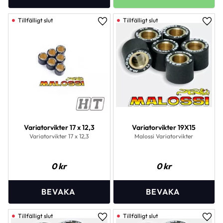
Lägg till i favoriter
Lägg 
Variatorvikter 17 x 12,3
Variatorvikter 19X15
Variatorvikter 17 x 12,3
Malossi Variatorvikter
0
kr
0
kr
Lägg till i favoriter
Lägg 