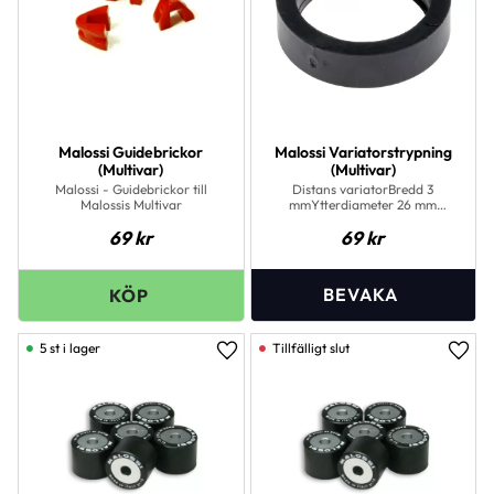
Malossi Guidebrickor
Malossi Variatorstrypning
(Multivar)
(Multivar)
Malossi - Guidebrickor till
Distans variatorBredd 3
Malossis Multivar
mmYtterdiameter 26 mm
Innerdiameter 20 mm
69
kr
69
kr
5 st i lager
Lägg till i favoriter
Lägg 