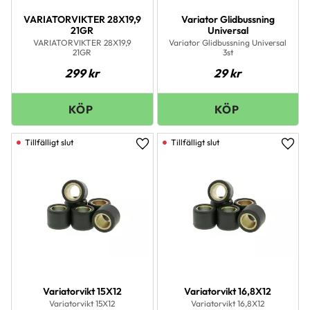
VARIATORVIKTER 28X19,9
Variator Glidbussning
21GR
Universal
VARIATORVIKTER 28X19,9
Variator Glidbussning Universal
21GR
3st
299
kr
29
kr
Lägg till i favoriter
Lägg 
Variatorvikt 15X12
Variatorvikt 16,8X12
Variatorvikt 15X12
Variatorvikt 16,8X12