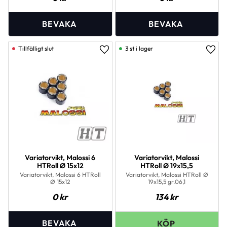
3 st i lager
Lägg till i favoriter
Lägg 
Variatorvikt, Malossi 6
Variatorvikt, Malossi
HTRoll Ø 15x12
HTRoll Ø 19x15,5
Variatorvikt, Malossi 6 HTRoll
Variatorvikt, Malossi HTRoll Ø
Ø 15x12
19x15,5 gr.06,1
0
kr
134
kr