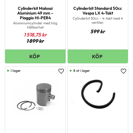
Cylinderkit Malossi
Cylinderkit Standard 50cc
Aluminium 49 mm –
Vespa LX 4-Takt
Piaggio HI-PER4
Cylinderkit 50cc - 4-takt med 4
ventiler.
Aluminiumcylinder med hög
hållbarhet
599
kr
1 518,75
kr
1 899
kr
I lager
8 st i lager
Lägg till i favoriter
Lägg 