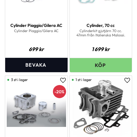
Cylinder Piaggio/Gilera AC
Cylinder, 70 cc
Cylinder Piaggio/Gilera AC
Cylinderkit gjutjärn 70 cc.
47mm från Italienska Malossi.
699
kr
1 699
kr
3 st i lager
1 st i lager
Lägg till i favoriter
Lägg 
20
%