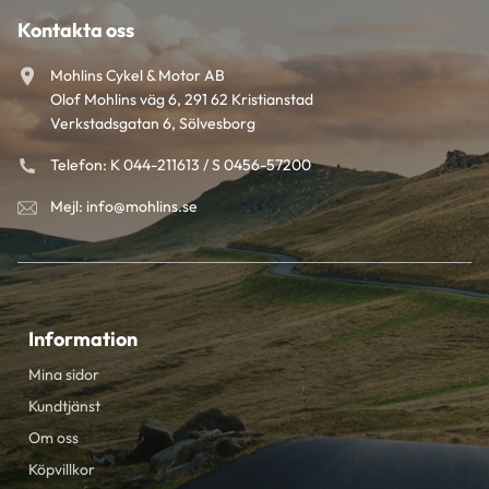
Kontakta oss
Mohlins Cykel & Motor AB
Olof Mohlins väg 6, 291 62 Kristianstad
Verkstadsgatan 6, Sölvesborg
Telefon: K 044-211613 / S 0456-57200
Mejl: info@mohlins.se
Information
Mina sidor
Kundtjänst
Om oss
Köpvillkor