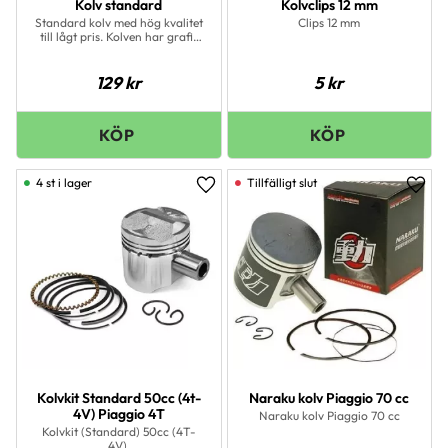
Kolv standard
Kolvclips 12 mm
Standard kolv med hög kvalitet
Clips 12 mm
till lågt pris. Kolven har grafit
inlägg och lämpar sig i första
hand till gjutjärns cylindrar -
original och
129
kr
5
kr
eftermarknad. Passar till
Piaggio/Gilera 2 takts cylinder.
4 st i lager
Lägg till i favoriter
Lägg 
Kolvkit Standard 50cc (4t-
Naraku kolv Piaggio 70 cc
4V) Piaggio 4T
Naraku kolv Piaggio 70 cc
Kolvkit (Standard) 50cc (4T-
4V)