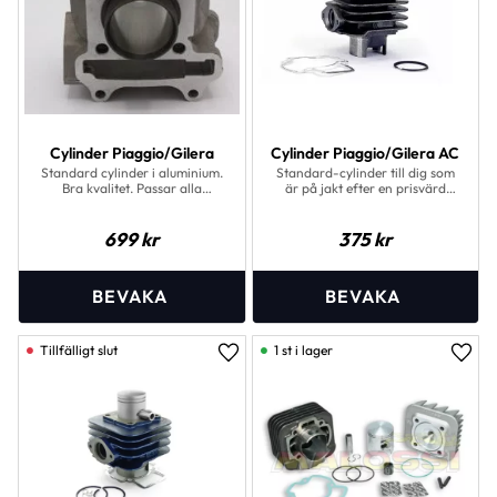
Cylinder Piaggio/Gilera
Cylinder Piaggio/Gilera AC
Standard cylinder i aluminium.
Standard-cylinder till dig som
Bra kvalitet. Passar alla
är på jakt efter en prisvärd
Piaggio/Gilera 2 takts motorer
cylinder med samma effekt
specifikationer som original -
tillverkad i gjutjärn. Levereras
699
kr
375
kr
med kolv och tätningar.
1 st i lager
Lägg till i favoriter
Lägg 