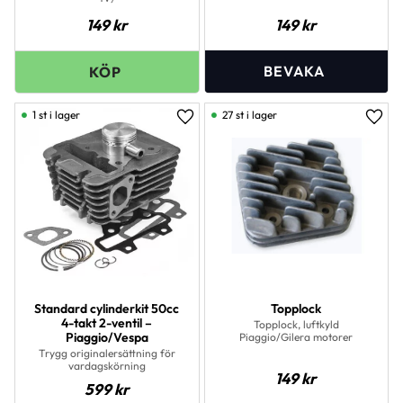
149
kr
149
kr
1 st i lager
27 st i lager
Lägg till i favoriter
Lägg 
Standard cylinderkit 50cc
Topplock
4-takt 2-ventil –
Topplock, luftkyld
Piaggio/Vespa
Piaggio/Gilera motorer
Trygg originalersättning för
vardagskörning
149
kr
599
kr