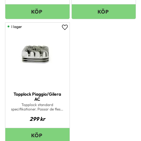
I lager
Lägg till i favoriter
Topplock Piaggio/Gilera
AC
Topplock standard
specifikationer. Passar de flesta
original och eftermarknads
299
kr
cylindrar.Till luftkyld
Piaggio/Gilera 2 takts motorn.