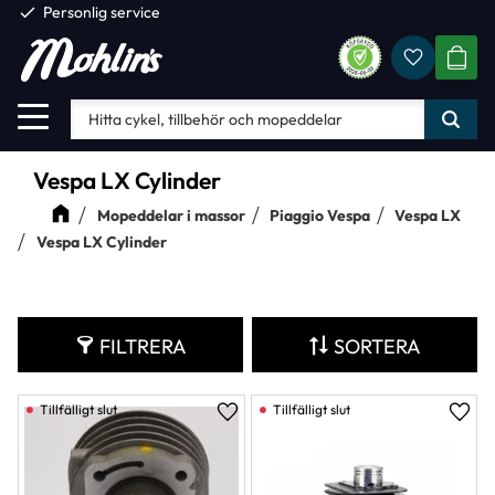
check
Personlig service
Favorite
Meny
KUND
Vespa LX Cylinder
Mopeddelar i massor
Piaggio Vespa
Vespa LX
Vespa LX Cylinder
FILTRERA
SORTERA
Lägg till i favoriter
Lägg 