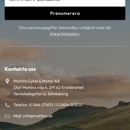
Prenumerera
Dina personuppgifter behandlas i enlighet med vår
integritetspolicy
.
Kontakta oss
Mohlins Cykel & Motor AB
Olof Mohlins väg 6, 291 62 Kristianstad
Verkstadsgatan 6, Sölvesborg
Telefon: K 044-211613 / S 0456-57200
Mejl: info@mohlins.se