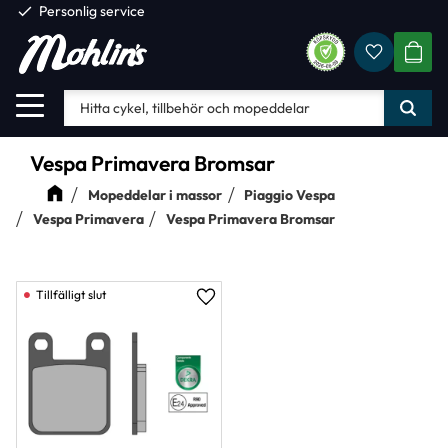
check
Personlig service
Favorite
Meny
KUND
Vespa Primavera Bromsar
Mopeddelar i massor
Piaggio Vespa
Vespa Primavera
Vespa Primavera Bromsar
Lägg till i favoriter