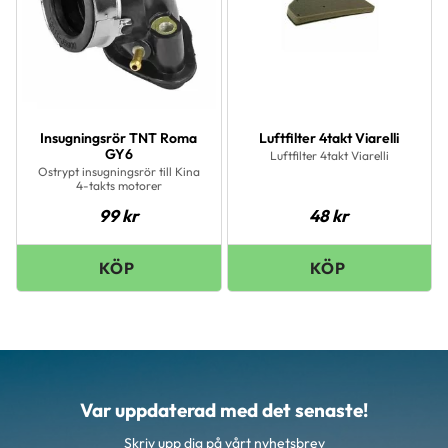
Insugningsrör TNT Roma
Luftfilter 4takt Viarelli
GY6
Luftfilter 4takt Viarelli
Ostrypt insugningsrör till Kina
4-takts motorer
99
kr
48
kr
Var uppdaterad med det senaste!
Skriv upp dig på vårt nyhetsbrev