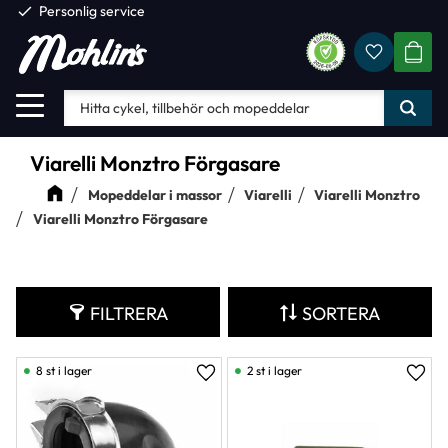
check
Personlig service
Favorite
Meny
KUND
Viarelli Monztro Förgasare
Mopeddelar i massor
Viarelli
Viarelli Monztro
Viarelli Monztro Förgasare
FILTRERA
SORTERA
8 st i lager
2 st i lager
Lägg till i favoriter
Lägg 