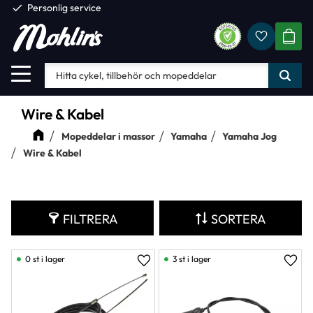
check
Personlig service
Favorite
Meny
KUND
Wire & Kabel
Mopeddelar i massor
Yamaha
Yamaha Jog
Wire & Kabel
FILTRERA
SORTERA
0 st i lager
3 st i lager
Lägg till i favoriter
Lägg 