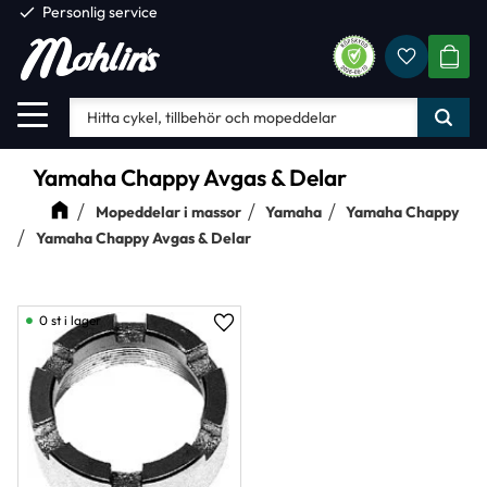
check
Personlig service
Favorite
Meny
KUND
Yamaha Chappy Avgas & Delar
Mopeddelar i massor
Yamaha
Yamaha Chappy
Yamaha Chappy Avgas & Delar
0 st i lager
Lägg till i favoriter