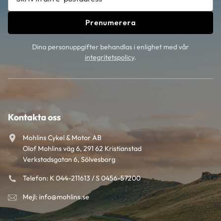
Prenumerera
Dina personuppgifter behandlas i enlighet med vår
integritetspolicy
.
Kontakta oss
Mohlins Cykel & Motor AB
Olof Mohlins väg 6, 291 62 Kristianstad
Verkstadsgatan 6, Sölvesborg
Telefon: K 044-211613 / S 0456-57200
Mejl: info@mohlins.se