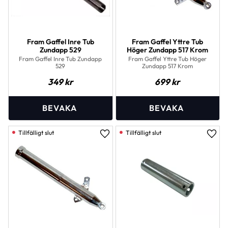
Fram Gaffel Inre Tub
Fram Gaffel Yttre Tub
Zundapp 529
Höger Zundapp 517 Krom
Fram Gaffel Inre Tub Zundapp
Fram Gaffel Yttre Tub Höger
529
Zundapp 517 Krom
349
kr
699
kr
Lägg till i favoriter
Lägg 