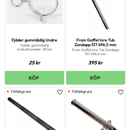
Fjäder gummibälg Undre
Fram Gaffel Inre Tub
Zundapp 517 496,5 mm
Fjäder gummibälg
UndreDiameter: 39mm
Fram Gaffel Inre Tub Zundapp
517 496,5 mm
25
kr
395
kr
Lägg till i favoriter
Lägg 