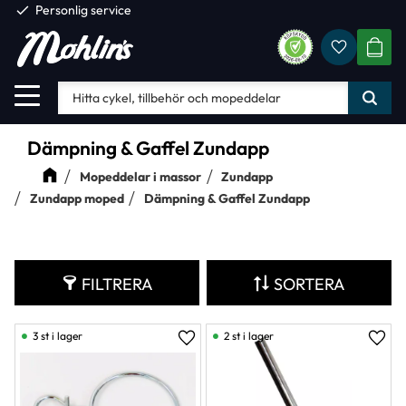
check
Personlig service
Favorite
Meny
KUND
Dämpning & Gaffel Zundapp
Mopeddelar i massor
Zundapp
Zundapp moped
Dämpning & Gaffel Zundapp
FILTRERA
SORTERA
3 st i lager
2 st i lager
Lägg till i favoriter
Lägg 