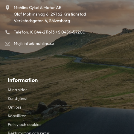
Mohlins Cykel & Motor AB
Olof Mohlins väg 6, 291 62 Kristianstad
Verkstadsgatan 6, Sölvesborg
Telefon: K 044-211613 / S 0456-57200
Mejl: info@mohlins.se
Information
Mina sidor
Kundtjänst
Om oss
Köpvillkor
Policy och cookies
Reklamation och retur