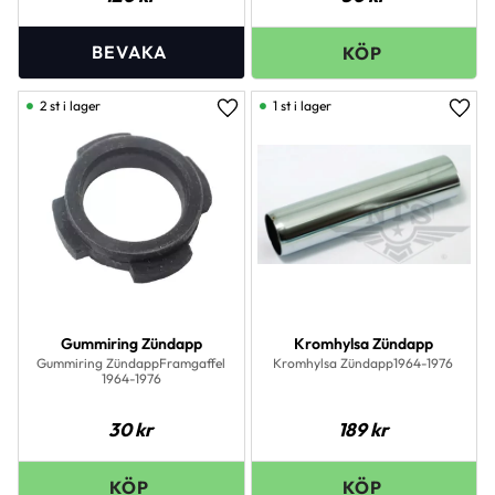
2 st i lager
1 st i lager
Lägg till i favoriter
Lägg 
Gummiring Zündapp
Kromhylsa Zündapp
Gummiring ZündappFramgaffel
Kromhylsa Zündapp1964-1976
1964-1976
30
kr
189
kr