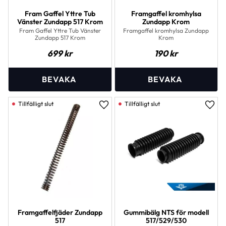
Fram Gaffel Yttre Tub
Framgaffel kromhylsa
Vänster Zundapp 517 Krom
Zundapp Krom
Fram Gaffel Yttre Tub Vänster
Framgaffel kromhylsa Zundapp
Zundapp 517 Krom
Krom
699
kr
190
kr
Lägg till i favoriter
Lägg 
Framgaffelfjäder Zundapp
Gummibälg NTS för modell
517
517/529/530