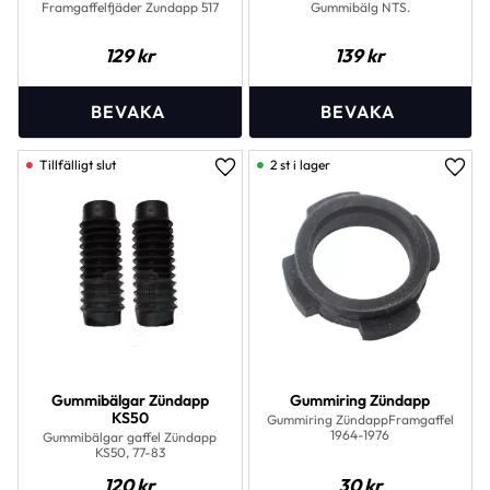
Framgaffelfjäder Zundapp 517
Gummibälg NTS.
129
kr
139
kr
2 st i lager
Lägg till i favoriter
Lägg 
Gummibälgar Zündapp
Gummiring Zündapp
KS50
Gummiring ZündappFramgaffel
1964-1976
Gummibälgar gaffel Zündapp
KS50, 77-83
120
kr
30
kr