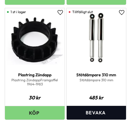
1 st i lager
Lägg till i favoriter
Lägg 
Plastring Zündapp
Stötdämpare 310 mm
Plastring ZündappFramgaffel
Stötdämpare 310 mm
1964-1983
30
kr
485
kr