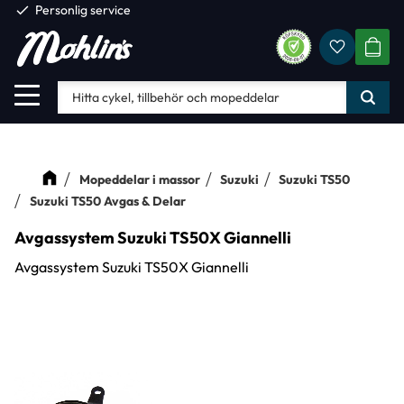
check
Personlig service
Favorite
Meny
KUND
Mopeddelar i massor
Suzuki
Suzuki TS50
Suzuki TS50 Avgas & Delar
Avgassystem Suzuki TS50X Giannelli
Avgassystem Suzuki TS50X Giannelli