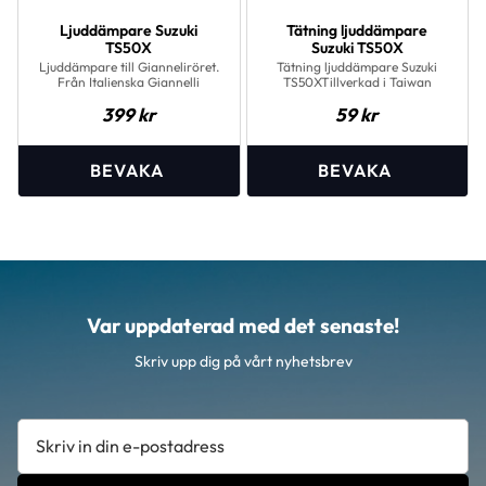
Ljuddämpare Suzuki
Tätning ljuddämpare
TS50X
Suzuki TS50X
Ljuddämpare till Gianneliröret.
Tätning ljuddämpare Suzuki
Från Italienska Giannelli
TS50XTillverkad i Taiwan
399
kr
59
kr
Var uppdaterad med det senaste!
Skriv upp dig på vårt nyhetsbrev