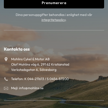
Prenumerera
Dina personuppgifter behandlas i enlighet med vår
integritetspolicy
.
Kontakta oss
Mohlins Cykel & Motor AB
Olof Mohlins väg 6, 291 62 Kristianstad
Verkstadsgatan 6, Sölvesborg
Telefon: K 044-211613 / S 0456-57200
Mejl: info@mohlins.se