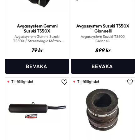
Avgassystem Gummi
Avgassystem Suzuki TS50X
Suzuki TS50X
Giannelli
Avgassystem Gummi Suzuki
Avgassystem Suzuki TS50X
TS50X / Streetmagic Måtten
Giannelli
framgår av bilderna.
79
kr
899
kr
Lägg till i favoriter
Lägg 