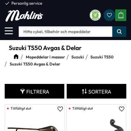
check
Personlig service
Favorite
Meny
KUND
Suzuki TS50 Avgas & Delar
Mopeddelar i massor
Suzuki
Suzuki TS50
Suzuki TS50 Avgas & Delar
FILTRERA
SORTERA
Lägg till i favoriter
Lägg 