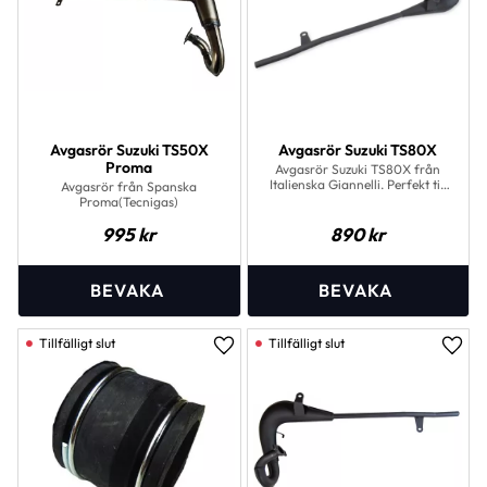
Avgasrör Suzuki TS50X
Avgasrör Suzuki TS80X
Proma
Avgasrör Suzuki TS80X från
Italienska Giannelli. Perfekt till
Avgasrör från Spanska
Suzuki TS50 med 70 cc cylinder!
Proma(Tecnigas)
995
kr
890
kr
Lägg till i favoriter
Lägg 