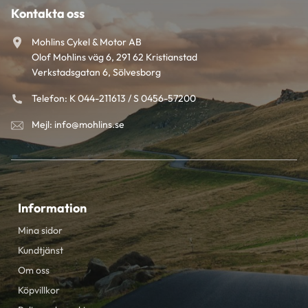
Kontakta oss
Mohlins Cykel & Motor AB
Olof Mohlins väg 6, 291 62 Kristianstad
Verkstadsgatan 6, Sölvesborg
Telefon: K 044-211613 / S 0456-57200
Mejl: info@mohlins.se
Information
Mina sidor
Kundtjänst
Om oss
Köpvillkor