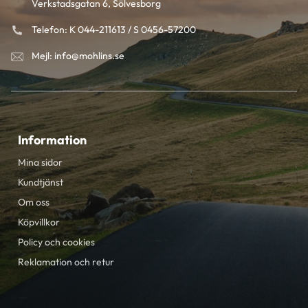
Verkstadsgatan 6, Sölvesborg
Telefon: K 044-211613 / S 0456-57200
Mejl: info@mohlins.se
Information
Mina sidor
Kundtjänst
Om oss
Köpvillkor
Policy och cookies
Reklamation och retur