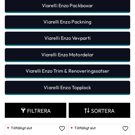
Viarelli Enzo Packboxar
Viarelli Enzo Packning
Viarelli Enzo Vevparti
Viarelli Enzo Motordelar
Viarelli Enzo Trim & Renoveringssatser
Viarelli Enzo Topplock
FILTRERA
SORTERA
Lägg till i favoriter
Lägg 