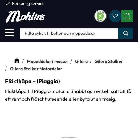
check
Personlig service
Favorite
Meny
KUND
Mopeddelar i massor
Gilera
Gilera Stalker
Gilera Stalker Motordelar
Fläktkåpa – (Piaggio)
Fläktkåpa till Piaggio motorn. Snabbt och enkelt sätt att få
ett rent och fräscht utseende eller byta ut en trasig.