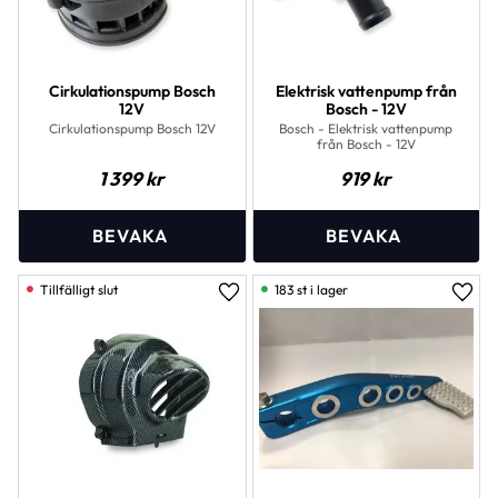
Cirkulationspump Bosch
Elektrisk vattenpump från
12V
Bosch - 12V
Cirkulationspump Bosch 12V
Bosch - Elektrisk vattenpump
från Bosch - 12V
1 399
kr
919
kr
183 st i lager
Lägg till i favoriter
Lägg 