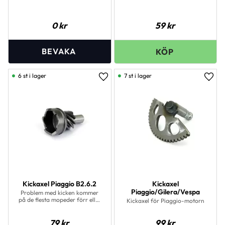
0
kr
59
kr
6 st i lager
7 st i lager
Lägg till i favoriter
Lägg 
Kickaxel Piaggio B2.6.2
Kickaxel
Piaggio/Gilera/Vespa
Problem med kicken kommer
på de flesta mopeder förr eller
Kickaxel för Piaggio-motorn
senare. Oftast byter man ut alla
de vanliga slitdelarna samtidigt
för att få en felfri
79
kr
99
kr