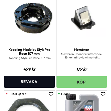
Koppling Made by StylePro
Membran
Race 107 mm
Membran i standardutförande.
Enkelt att byta ut mot ett
Koppling StylePro Race 107 mm
gammalt som ofta inte håller
helt tätt.
499
kr
179
kr
I lager
Lägg till i favoriter
Lägg 