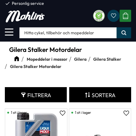
check
Personlig service
Favorite
Meny
KUND
Gilera Stalker Motordelar
Mopeddelar i massor
Gilera
Gilera Stalker
Gilera Stalker Motordelar
FILTRERA
SORTERA
1 st i lager
1 st i lager
Lägg till i favoriter
Lägg 