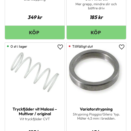
Mer grepp, mindre slir och
bättre driv
349
kr
185
kr
0 st i lager
Lägg till i favoriter
Lägg 
Tryckfjäder vit Malossi –
Variatorstrypning
Multivar / original
Strypning Piaggio/Gilera ´typ.
Mäter 4,5 mm i bredden.
Vit tryckfjäder CVT