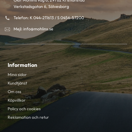
Olof Mohlins väg 6, 291 62 Kristianstad
Verkstadsgatan 6, Sölvesborg
Telefon: K 044-211613 / S 0456-57200
Mejl: info@mohlins.se
Information
Mina sidor
Kundtjänst
Om oss
Köpvillkor
Policy och cookies
Reklamation och retur