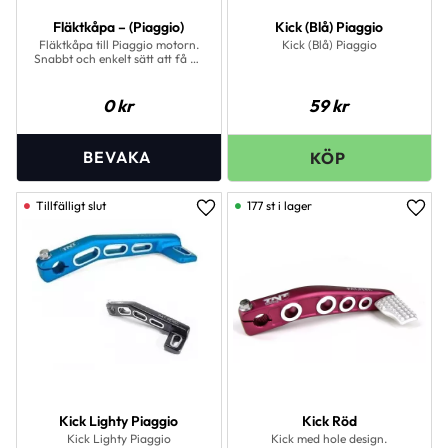
Fläktkåpa – (Piaggio)
Kick (Blå) Piaggio
Fläktkåpa till Piaggio motorn.
Kick (Blå) Piaggio
Snabbt och enkelt sätt att få ett
rent och fräscht utseende eller
byta ut en trasig.
0
kr
59
kr
177 st i lager
Lägg till i favoriter
Lägg 
Kick Lighty Piaggio
Kick Röd
Kick Lighty Piaggio
Kick med hole design.