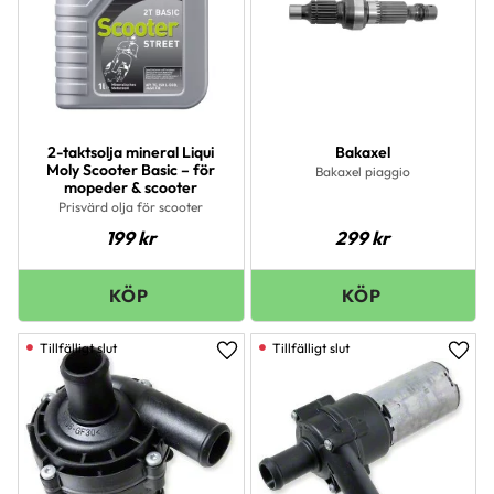
2-taktsolja mineral Liqui
Bakaxel
Moly Scooter Basic – för
Bakaxel piaggio
mopeder & scooter
Prisvärd olja för scooter
199
kr
299
kr
Lägg till i favoriter
Lägg 