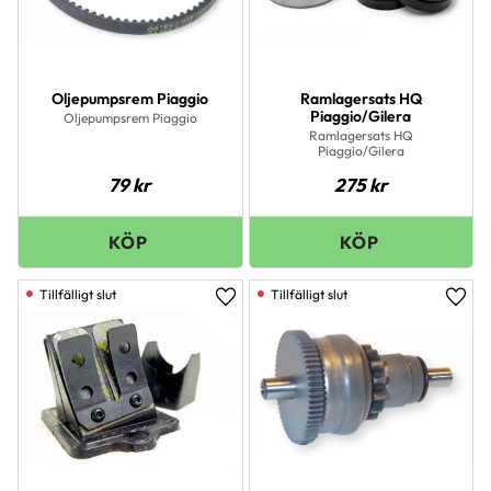
Oljepumpsrem Piaggio
Ramlagersats HQ
Piaggio/Gilera
Oljepumpsrem Piaggio
Ramlagersats HQ
Piaggio/Gilera
79
kr
275
kr
Lägg till i favoriter
Lägg 