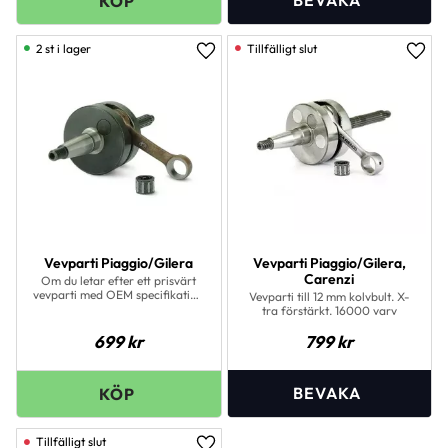
2 st i lager
Lägg till i favoriter
Lägg 
Vevparti Piaggio/Gilera
Vevparti Piaggio/Gilera,
Carenzi
Om du letar efter ett prisvärt
vevparti med OEM specifikation
Vevparti till 12 mm kolvbult. X-
är detta det perfekta valet.
tra förstärkt. 16000 varv
Lämplig för standard till lätt
trimmade motorer. Passar ej
699
kr
799
kr
insprutningsmotorn.