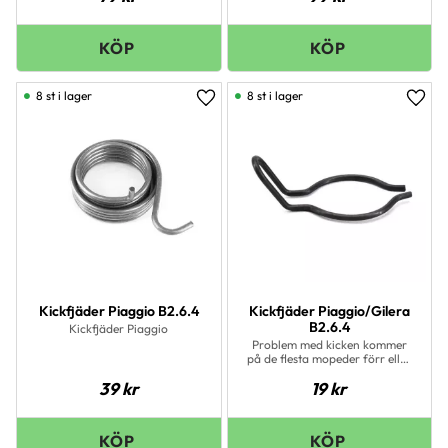
startmekanism.
8 st i lager
8 st i lager
Lägg till i favoriter
Lägg 
Kickfjäder Piaggio B2.6.4
Kickfjäder Piaggio/Gilera
B2.6.4
Kickfjäder Piaggio
Problem med kicken kommer
på de flesta mopeder förr eller
senare. Oftast byter man ut alla
39
kr
19
kr
de vanliga slitdelarna samtidigt
för att få en felfri
startmekanism.