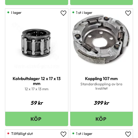
I lager
1 st i lager
Lägg till i favoriter
Lägg 
Kolvbultslager 12 x 17 x 13
Koppling 107 mm
mm
Standardkoppling av bra
kvalitet
12 x 17 x 13 mm
59
kr
399
kr
1 st i lager
Lägg till i favoriter
Lägg 