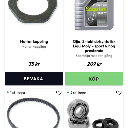
Mutter koppling
Olja, 2-takt delsyntetisk
Liqui Moly – sport & hög
Mutter koppling
prestanda
Sportolja med ren gång
35
kr
209
kr
1 st i lager
2 st i lager
Lägg till i favoriter
Lägg 