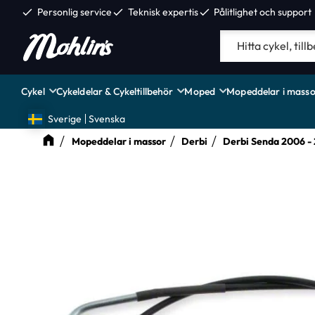
check
Personlig service
check
Teknisk expertis
check
Pålitlighet och support
Cykel
Cykeldelar & Cykeltillbehör
Moped
Mopeddelar i masso
Sverige
Svenska
Mopeddelar i massor
Derbi
Derbi Senda 2006 -