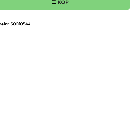
kelnr
50010544