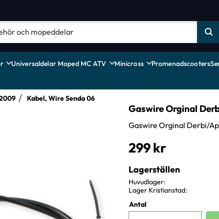
r
Universaldelar Moped MC ATV
Minicross
Promenadscooters
Se
 2009
Kabel, Wire Senda 06
Gaswire Orginal Derb
Gaswire Orginal Derbi/Apr
299
kr
Lagerställen
Huvudlager
Lager Kristianstad
Antal