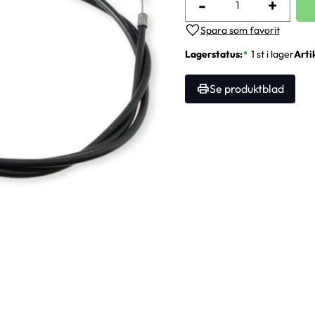
-
+
Lägg till i favoriter
Lagerstatus
1 st i lager
Arti
Se produktblad