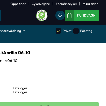
Öppetider
Cykelväljare
Förmånscykel
Mina sidor
Favoriter
KUNDVAGN
rviceavdelning
done
done
Privat
Företag
i/Aprilia 06-10
ilia 06-10
1 st i lager
1 st i lager