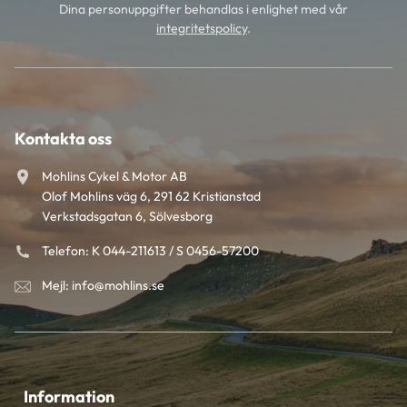
Dina personuppgifter behandlas i enlighet med vår
integritetspolicy
.
Kontakta oss
Mohlins Cykel & Motor AB
Olof Mohlins väg 6, 291 62 Kristianstad
Verkstadsgatan 6, Sölvesborg
Telefon: K 044-211613 / S 0456-57200
Mejl: info@mohlins.se
Information