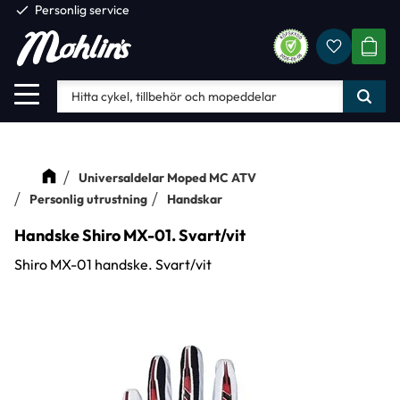
check
Personlig service
Favorite
Meny
KUND
Universaldelar Moped MC ATV
Personlig utrustning
Handskar
Handske Shiro MX-01. Svart/vit
Shiro MX-01 handske. Svart/vit