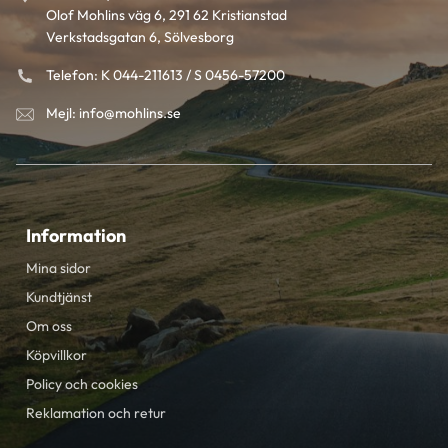
Olof Mohlins väg 6, 291 62 Kristianstad
Verkstadsgatan 6, Sölvesborg
Telefon: K 044-211613 / S 0456-57200
Mejl: info@mohlins.se
Information
Mina sidor
Kundtjänst
Om oss
Köpvillkor
Policy och cookies
Reklamation och retur