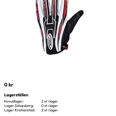
0
kr
Lagerställen
Huvudlager
2 st i lager
Lager Sölvesborg
0 st i lager
Lager Kristianstad
2 st i lager