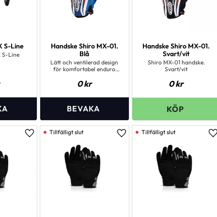
 S-Line
Handske Shiro MX-01.
Handske Shiro MX-01.
Blå
Svart/vit
 S-Line
Lätt och ventilerad design
Shiro MX-01 handske.
för komfortabel enduro
Svart/vit
och offroad körning.
0
kr
0
kr
Tillverkat av
Polyuretanbaserad
syntetfiber för maximal
flexibilitet. Förstärkt
gummiskydd på finger och
handled. Tunnare material
mellan fingrarna för bra
ventilation.
Lägg till i favoriter
Lägg till i favoriter
L