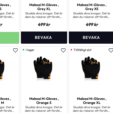
loves ,
Malossi M-Gloves ,
Malossi M-Gloves ,
rey S
Grey XL
Grey XS
gar. Det är
Skydda dina knogar. Det är
Skydda dina knogar. Det är
att förstöra
dem du riskerar att förstöra
dem du riskerar att förstöra
t fall.
vid olyckligt fall.
vid olyckligt fall.
r
499
kr
499
kr
 av dina
Användningen av dina
Användningen av dina
skillnaden i
händer gör hela skillnaden i
händer gör hela skillnaden i
 skydda dem.
livet, bättre att skydda dem.
livet, bättre att skydda dem.
ola nya
Med våra coola nya
Med våra coola nya
ar som alla
tekniska handskar som alla
tekniska handskar som alla
mmer att
med rätta kommer att
med rätta kommer att
dig.
avundas dig.
avundas dig.
I lager
Lägg till i favoriter
Lägg till i favoriter
L
loves ,
Malossi M-Gloves ,
Malossi M-Gloves ,
e M
Orange S
Orange XL
gar. Det är
Skydda dina knogar. Det är
Skydda dina knogar. Det är
att förstöra
dem du riskerar att förstöra
dem du riskerar att förstöra