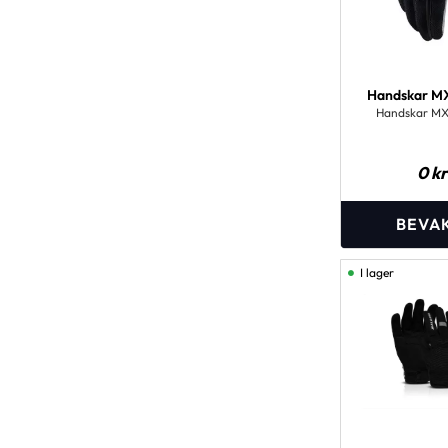
Handskar MX
Handskar MX
0
kr
I lager