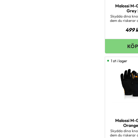
Malossi M-G
G
Skydda dina kno
dem du riskerar 
vid olycklig
499
k
Användningen
händer gör hela 
livet, bättre att
Med våra co
tekniska handsk
med rätta ko
avundas 
1 st i lager
Malossi M-G
Orang
Skydda dina kno
dem du riskerar 