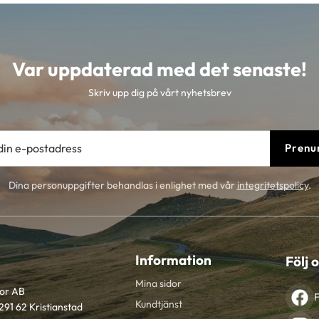
Var uppdaterad med det senaste!
Skriv upp dig på vårt nyhetsbrev
Prenu
Dina personuppgifter behandlas i enlighet med vår
integritetspolicy
.
Information
Följ 
Mina sidor
tor AB
Kundtjänst
291 62 Kristianstad