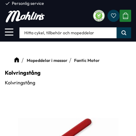
check
Personlig service
Favorite
Meny
KUND
Mopeddelar i massor
Fantic Motor
Kolvringstång
Kolvringstång