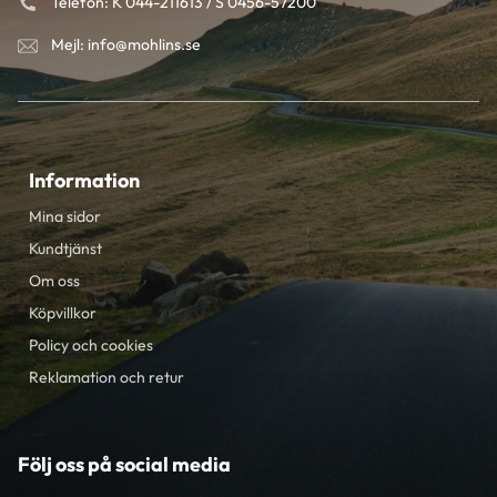
Telefon: K 044-211613 / S 0456-57200
Mejl: info@mohlins.se
Information
Mina sidor
Kundtjänst
Om oss
Köpvillkor
Policy och cookies
Reklamation och retur
Följ oss på social media