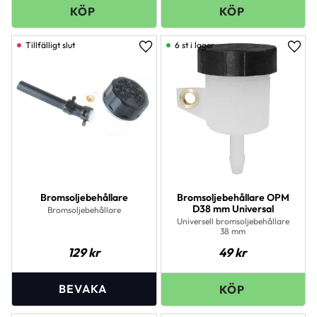
6 st i lager
Lägg till i favoriter
Lägg 
Bromsoljebehållare
Bromsoljebehållare OPM
D38 mm Universal
Bromsoljebehållare
Universell bromsoljebehållare
38 mm
129
kr
49
kr