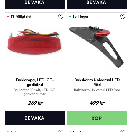
1 st i lager
Lägg till i favoriter
Lägg 
Baklampa, LED, CE-
Bakskärm Universal LED
godkänd
Röd
Baklampa 12 volt, LED, CE-
Bakskärm Universal LED Röd
godkänd. Med
nummerplåtsbelysning &amp;
269
kr
499
kr
bromsljus