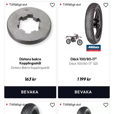
Lägg till i favoriter
Lägg 
Distans bakre
Däck 100/80-17"
Kopplingsskål
Däck 100/80-17" 52S
Distans Bakre Kopplingsskål
163
kr
1 199
kr
Lägg till i favoriter
Lägg 