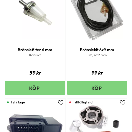
Bränslefilter 6 mm
Bränslekit 6x9 mm
Koniskt
1 m, 6x9 mm
59
kr
99
kr
1 st i lager
Lägg till i favoriter
Lägg 