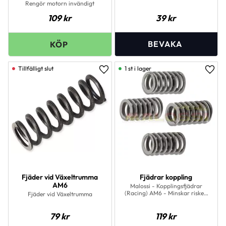
Rengör motorn invändigt
109
kr
39
kr
1 st i lager
Lägg till i favoriter
Lägg 
Fjäder vid Växeltrumma
Fjädrar koppling
AM6
Malossi - Kopplingsfjädrar
(Racing) AM6 - Minskar risken
Fjäder vid Växeltrumma
för slirande koppling!
79
kr
119
kr