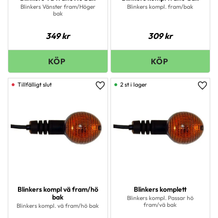
Blinkers Vänster fram/Höger
Blinkers kompl. fram/bak
bak
349
kr
309
kr
2 st i lager
Lägg till i favoriter
Lägg 
Blinkers kompl vä fram/hö
Blinkers komplett
bak
Blinkers kompl. Passar hö
fram/vä bak
Blinkers kompl. vä fram/hö bak