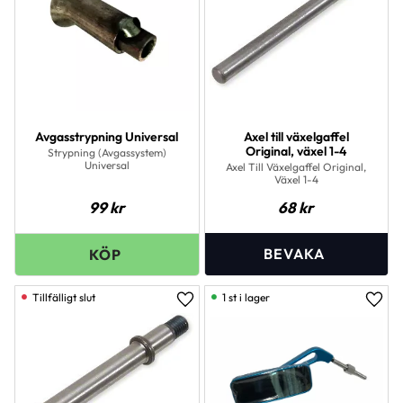
Avgasstrypning Universal
Axel till växelgaffel
Original, växel 1-4
Strypning (Avgassystem)
Universal
Axel Till Växelgaffel Original,
Växel 1-4
99
kr
68
kr
1 st i lager
Lägg till i favoriter
Lägg 