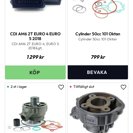
CDI AM6 2T EURO 4 EURO
Cylinder 50cc 101 Oktan
5 2018
Cylinder 50cc 101 Oktan
CDI AM6 2T EURO 4, EURO 5
2018&gt;
1 299
kr
799
kr
2 st i lager
Lägg till i favoriter
Lägg 