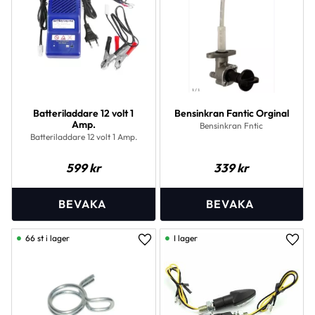
Batteriladdare 12 volt 1
Bensinkran Fantic Orginal
Amp.
Bensinkran Fntic
Batteriladdare 12 volt 1 Amp.
599
kr
339
kr
66 st i lager
I lager
Lägg till i favoriter
Lägg 