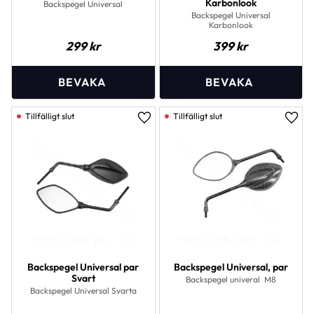
Karbonlook
Backspegel Universal
Backspegel Universal
Karbonlook
299
kr
399
kr
Lägg till i favoriter
Lägg 
Backspegel Universal par
Backspegel Universal, par
Svart
Backspegel univeral M8
Backspegel Universal Svarta