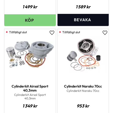
med:- Cylinder- Topplock-
Kolv- Kolvringar- Kolvbult (12
1 499
kr
1 589
kr
mm)- Kolvbultsclips-
Packningssats
Lägg till i favoriter
Lägg 
Cylinderkit Airsal Sport
Cylinderkit Naraku 70cc
40,3mm
Cylinderkit Naraku 70cc
Cylinderkit Airsal Sport
40,3mm
1 349
kr
953
kr