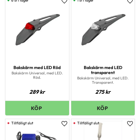
6 st i lager
1 st i lager
Lägg till i favoriter
Lägg 
Bakskärm med LED Röd
Bakskärm med LED
transparent
Bakskärm Universal, med LED.
Röd.
Bakskärm Universal, med LED.
Transparent.
289
kr
275
kr
Lägg till i favoriter
Lägg 