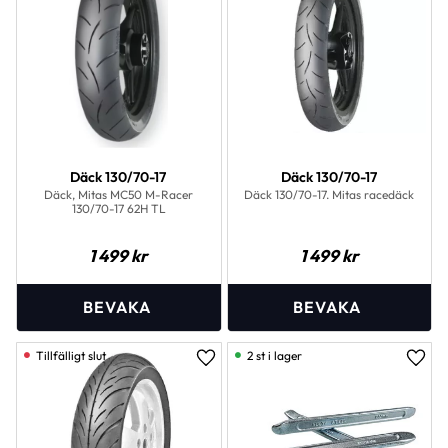
Däck 130/70-17
Däck 130/70-17
Däck, Mitas MC50 M-Racer
Däck 130/70-17. Mitas racedäck
130/70-17 62H TL
1 499
kr
1 499
kr
2 st i lager
Lägg till i favoriter
Lägg 