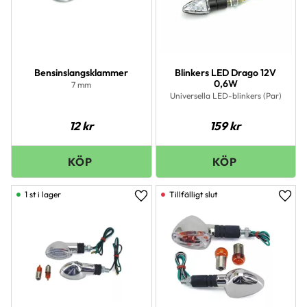
Bensinslangsklammer
Blinkers LED Drago 12V
0,6W
7 mm
Universella LED-blinkers (Par)
12
kr
159
kr
1 st i lager
Lägg till i favoriter
Lägg 