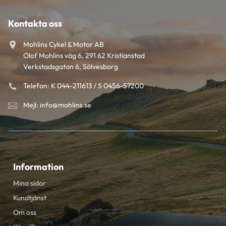
Kontakta oss
Mohlins Cykel & Motor AB
Olof Mohlins väg 6, 291 62 Kristianstad
Verkstadsgatan 6, Sölvesborg
Telefon: K 044-211613 / S 0456-57200
Mejl: info@mohlins.se
Information
Mina sidor
Kundtjänst
Om oss