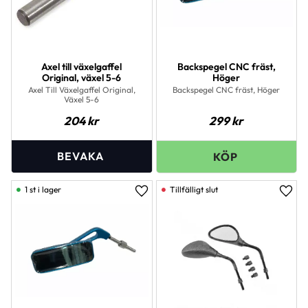
Axel till växelgaffel
Backspegel CNC fräst,
Original, växel 5-6
Höger
Axel Till Växelgaffel Original,
Backspegel CNC fräst, Höger
Växel 5-6
204
kr
299
kr
1 st i lager
Lägg till i favoriter
Lägg 