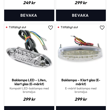
249
kr
299
kr
Lägg till i favoriter
Lägg 
Baklampa LED – Liten,
Baklampa – Klart glas (E-
klart glas (E-märkt)
märkt)
Kompakt LED-baklampa med
E-märkt baklampa med
bromsljus
bromsljus
299
kr
299
kr