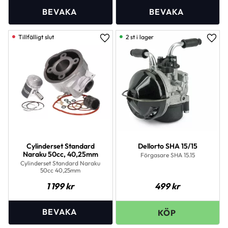
2 st i lager
Lägg till i favoriter
Lägg 
Cylinderset Standard
Dellorto SHA 15/15
Naraku 50cc, 40,25mm
Förgasare SHA 15.15
Cylinderset Standard Naraku
50cc 40,25mm
1 199
kr
499
kr