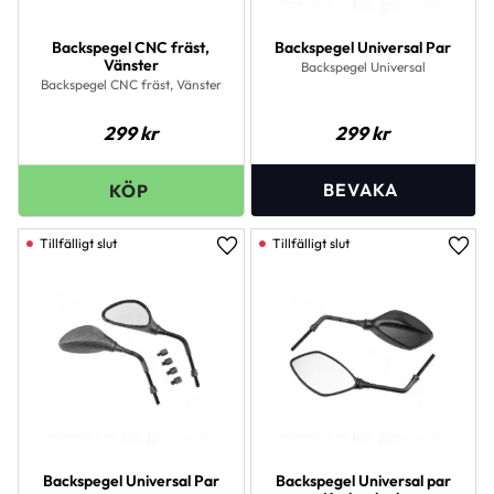
Backspegel CNC fräst,
Backspegel Universal Par
Vänster
Backspegel Universal
Backspegel CNC fräst, Vänster
299
kr
299
kr
Lägg till i favoriter
Lägg 
Backspegel Universal Par
Backspegel Universal par