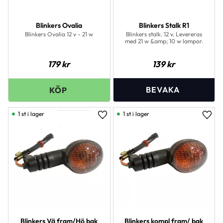
Blinkers Ovalia
Blinkers Stalk R1
Blinkers Ovalia 12 v - 21 w
Blinkers stalk. 12 v. Levereras
med 21 w &amp; 10 w lampor.
179
kr
139
kr
1 st i lager
1 st i lager
Lägg till i favoriter
Lägg 
Blinkers Vä fram/Hö bak
Blinkers kompl fram/ bak