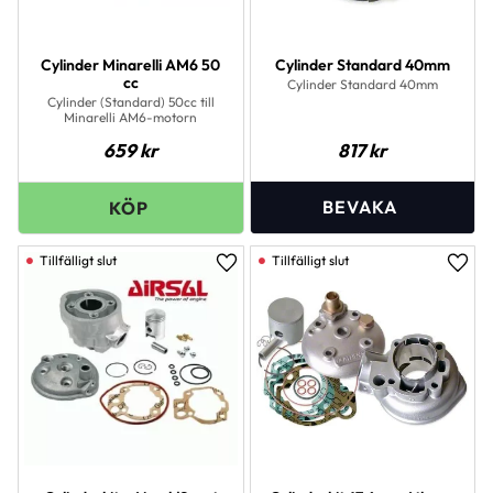
Cylinder Minarelli AM6 50
Cylinder Standard 40mm
cc
Cylinder Standard 40mm
Cylinder (Standard) 50cc till
Minarelli AM6-motorn
659
kr
817
kr
Lägg till i favoriter
Lägg 