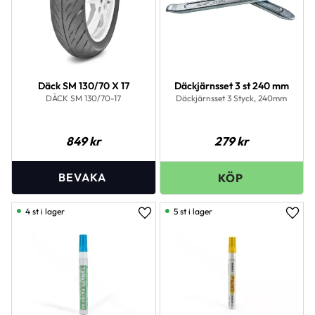
Däck SM 130/70 X 17
Däckjärnsset 3 st 240 mm
DÄCK SM 130/70-17
Däckjärnsset 3 Styck, 240mm
849
kr
279
kr
4 st i lager
5 st i lager
Lägg till i favoriter
Lägg 