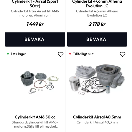
Cylinderkit - Airsal (Sport
Cylinderkit 47,6mm Athena
50cc)
Evolution LC
Cylinderkit från Airsal till AM6
Cylinderkit 47,6mm Athena
motorer. Aluminium
Evolution LC
1 449
kr
2 178
kr
1 st i lager
Lägg till i favoriter
Lägg 
Cylinderkit AM6 50 cc
Cylinderkit Airsal 40,3mm
Standardcylinderkit till AM6-
Cylinderkit Airsal 40,3mm
motorn.Säljs till ett mycket
förmånligt pris.Levereras