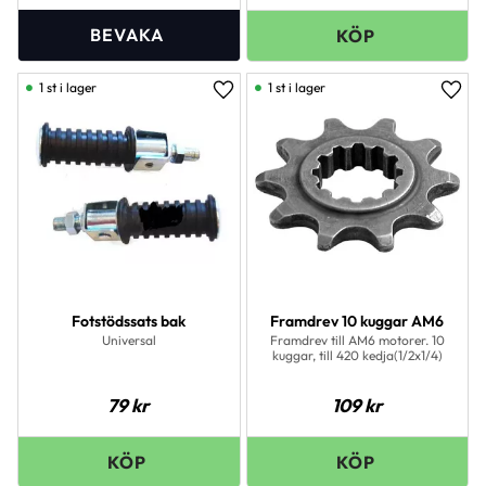
1 st i lager
1 st i lager
Lägg till i favoriter
Lägg 
Fotstödssats bak
Framdrev 10 kuggar AM6
Universal
Framdrev till AM6 motorer. 10
kuggar, till 420 kedja(1/2x1/4)
79
kr
109
kr