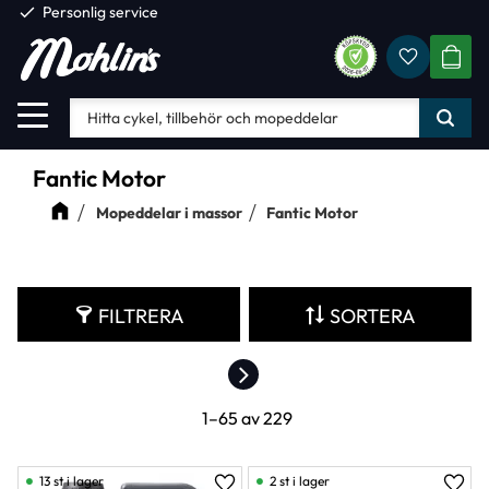
check
Personlig service
Favorite
Meny
KUND
Fantic Motor
Mopeddelar i massor
Fantic Motor
FILTRERA
SORTERA
1–
65
av
229
13 st i lager
2 st i lager