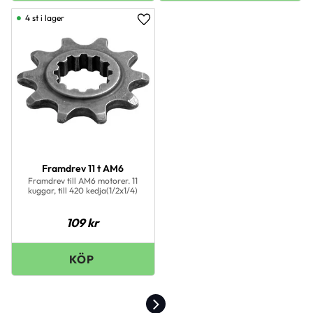
4 st i lager
Lägg till i favoriter
Framdrev 11 t AM6
Framdrev till AM6 motorer. 11
kuggar, till 420 kedja(1/2x1/4)
109
kr