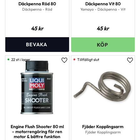
Däckpenna Röd 80
Däckpenna Vit 80
Däckpenna - Röd
Yamayo - Däckpenna - Vit
45
kr
45
kr
22 st i lager
Lägg till i favoriter
Lägg 
Engine Flush Shooter 80 ml
Fjäder Kopplingsarm
– motorrengöring för ren
Fjäder Kopplingsarm
motor & bättre funktion