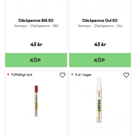
Däckpenna Blå 80
Däckpenna Gul 80
Yamayo - Däckpenna - Blå
Yamayo - Däckpenna - Gul
45
kr
45
kr
3 st i lager
Lägg till i favoriter
Lägg 