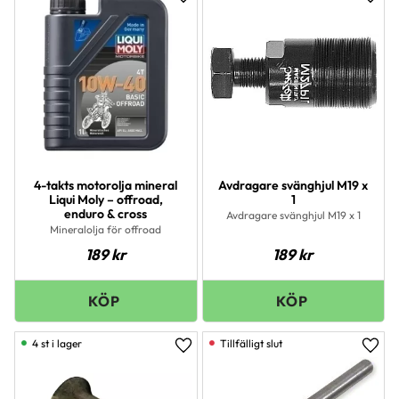
Lägg till i favoriter
Lägg 
4-takts motorolja mineral
Avdragare svänghjul M19 x
Liqui Moly – offroad,
1
enduro & cross
Avdragare svänghjul M19 x 1
Mineralolja för offroad
189
kr
189
kr
4 st i lager
Lägg till i favoriter
Lägg 