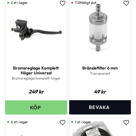
2 st i lager
Lägg till i favoriter
Lägg 
Bromsreglage Komplett
Bränslefilter 6 mm
Höger Universal
Transparent
Bromsreglage komplett höger
249
kr
49
kr
6 st i lager
1 st i lager
Lägg till i favoriter
Lägg 