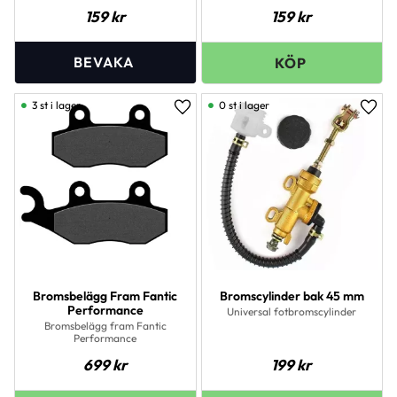
159
kr
159
kr
3 st i lager
0 st i lager
Lägg till i favoriter
Lägg 
Bromsbelägg Fram Fantic
Bromscylinder bak 45 mm
Performance
Universal fotbromscylinder
Bromsbelägg fram Fantic
Performance
699
kr
199
kr