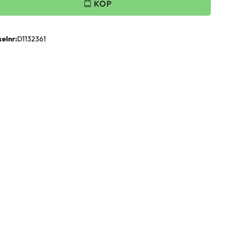
kelnr
D1132361