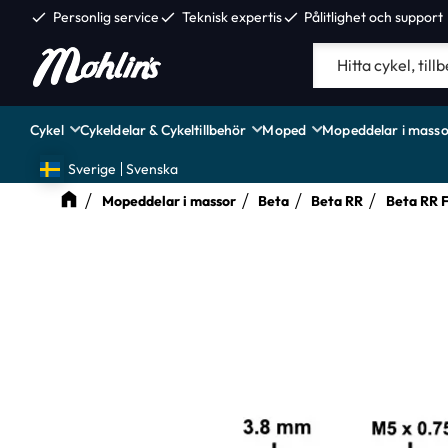
check
Personlig service
check
Teknisk expertis
check
Pålitlighet och support
Cykel
Cykeldelar & Cykeltillbehör
Moped
Mopeddelar i masso
Sverige
Svenska
Mopeddelar i massor
Beta
Beta RR
Beta RR 