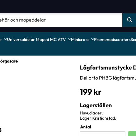
r
Universaldelar Moped MC ATV
Minicross
Promenadscooters
Se
Förgasare
Lågfartsmunstycke D
Dellorto PHBG lågfartsmu
199
kr
Lagerställen
Huvudlager
Lager Kristianstad
Antal