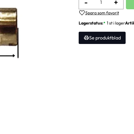
-
+
Lägg till i favoriter
Lagerstatus
1 st i lager
Arti
Se produktblad