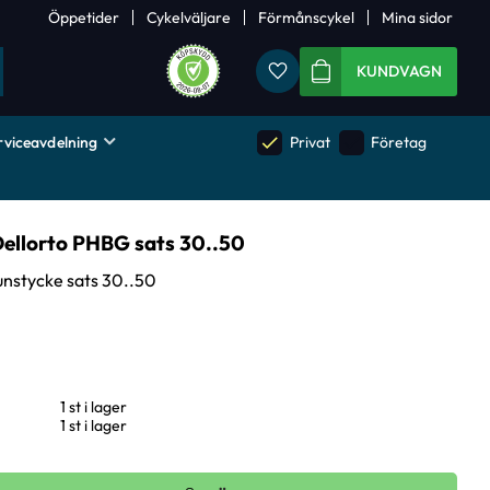
Öppetider
Cykelväljare
Förmånscykel
Mina sidor
Favoriter
KUNDVAGN
rviceavdelning
done
done
Privat
Företag
ellorto PHBG sats 30..50
nstycke sats 30..50
1 st i lager
1 st i lager