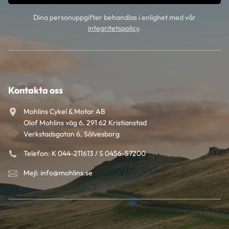
Dina personuppgifter behandlas i enlighet med vår
integritetspolicy
.
Kontakta oss
Mohlins Cykel & Motor AB
Olof Mohlins väg 6, 291 62 Kristianstad
Verkstadsgatan 6, Sölvesborg
Telefon: K 044-211613 / S 0456-57200
Mejl: info@mohlins.se