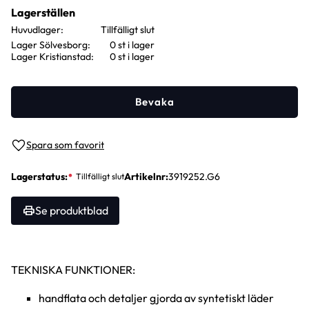
Lagerställen
Huvudlager
Lager Sölvesborg
0 st i lager
Lager Kristianstad
0 st i lager
Bevaka
Lägg till i favoriter
Lagerstatus
Artikelnr
3919252.G6
Se produktblad
TEKNISKA FUNKTIONER:
handflata och detaljer gjorda av syntetiskt läder